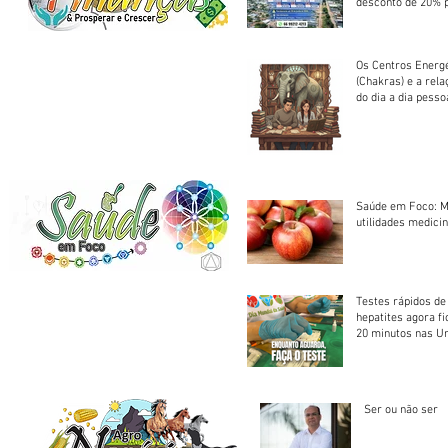
desconto de 20% 
em cota única
Os Centros Energé
(Chakras) e a rel
do dia a dia pesso
Saúde em Foco: M
utilidades medicin
Testes rápidos de H
hepatites agora f
20 minutos nas U
Saúde
Ser ou não ser