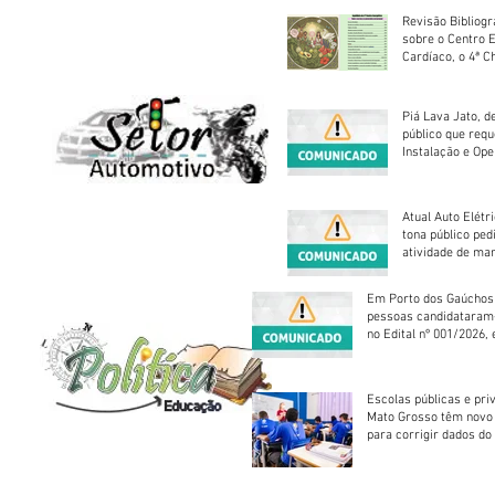
Revisão Bibliogr
sobre o Centro 
Cardíaco, o 4ª C
Piá Lava Jato, d
público que requ
Instalação e Op
Atual Auto Elétri
tona público ped
atividade de ma
reparação mecâ
Em Porto dos Gaúchos
pessoas candidataram
no Edital nº 001/2026, 
foram classificadas, e
vagas serão preenchid
Escolas públicas e pri
Mato Grosso têm novo
para corrigir dados do
Escolar 2026