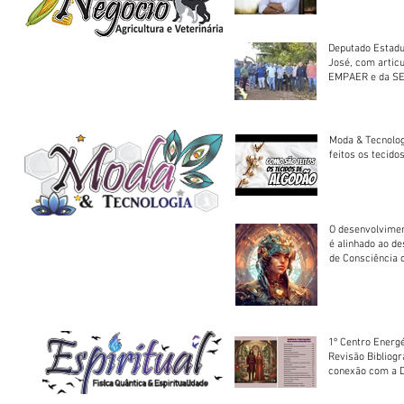
Deputado Estadu
José, com artic
EMPAER e da SE
trator à Juruena
Moda & Tecnolo
feitos os tecido
O desenvolvimen
é alinhado ao d
de Consciência 
sociedade
1º Centro Energé
Revisão Bibliog
conexão com a D