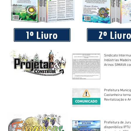
Praça 04 de Julho recebe novos equipamentos de academi
livre
1º Livro
2º Livr
Sindicato Intermu
Indústrias Madeir
Arinos SIMAVA convoca à
Assembleia Extra
Prefeitura Munici
Castanheira torna
Revitalização e A
Centro Esportivo 
Prefeitura de Jur
disponibiliza IPT