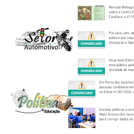
Revisão Bibliogr
sobre o Centro 
Cardíaco, o 4ª C
Piá Lava Jato, d
público que requ
Instalação e Op
Atual Auto Elétri
tona público ped
atividade de ma
reparação mecâ
Em Porto dos Gaúchos
pessoas candidataram
no Edital nº 001/2026, 
foram classificadas, e
vagas serão preenchid
Escolas públicas e pri
Mato Grosso têm novo
para corrigir dados do
Escolar 2026