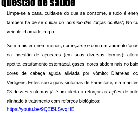
questão de saúde
Limpa-se a casa, cuida-se do que se consome, e tudo é energ
também há de se cuidar do '
domínio das forças ocultas
'; No c
veículo chamado corpo.
Sem mais em nem menos, começa-se e com um aumento 'quase 
na ingestão de açucares (em suas diversas formas); altera
apetite, estufamento estomacal, gases, dores abdominais no baixo
dores de cabeça aguda aliviada por vômito; Diarreias ocas
Vertigens. Estes são alguns sintomas de Parasitose, e a manifes
03 desses sintomas já é um alerta à reforçar as ações de auto
alinhado à tratamento com reforços biológicos;
https://youtu.be/9QEf5LSwqHE