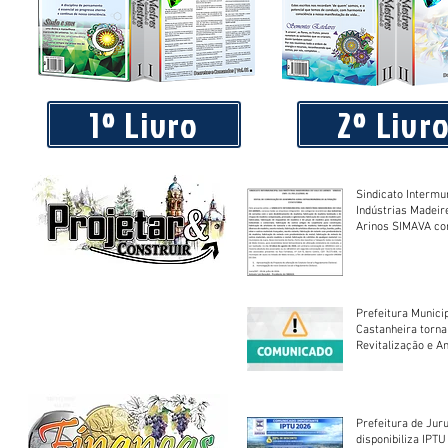
Piá Lava Jato, de Juara, torna público que requereu licença
Instalação e Operação
1º Livro
2º Livr
Sindicato Intermu
Indústrias Madeir
Arinos SIMAVA convoca à
Assembleia Extra
Prefeitura Munici
Castanheira torna
Revitalização e A
Centro Esportivo 
Prefeitura de Jur
disponibiliza IPT