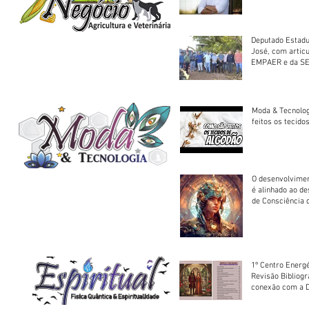
Deputado Estadu
José, com artic
EMPAER e da SE
trator à Juruena
Moda & Tecnolo
feitos os tecido
O desenvolvimen
é alinhado ao d
de Consciência 
sociedade
1º Centro Energé
Revisão Bibliog
conexão com a D