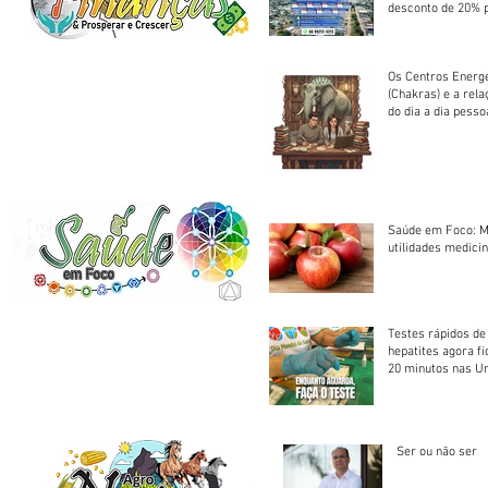
desconto de 20% 
em cota única
Os Centros Energé
(Chakras) e a rel
do dia a dia pesso
Saúde em Foco: M
utilidades medicin
Testes rápidos de H
hepatites agora f
20 minutos nas U
Saúde
Ser ou não ser