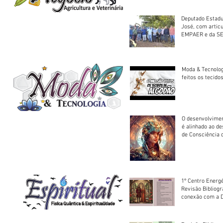
Deputado Estadu
José, com artic
EMPAER e da SE
trator à Juruena
Moda & Tecnolo
feitos os tecido
O desenvolvimen
é alinhado ao d
de Consciência 
sociedade
1º Centro Energé
Revisão Bibliog
conexão com a D