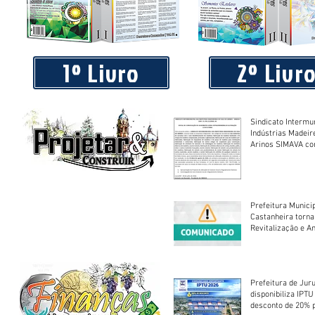
Praça 04 de Julho recebe novos equipamentos de academi
livre
1º Livro
2º Livr
Sindicato Intermu
Indústrias Madeir
Arinos SIMAVA convoca à
Assembleia Extra
Prefeitura Munici
Castanheira torna
Revitalização e A
Centro Esportivo 
Prefeitura de Jur
disponibiliza IPT
desconto de 20% 