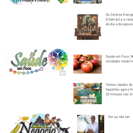
em cota única
Os Centros Energé
(Chakras) e a rel
do dia a dia pesso
Saúde em Foco: M
utilidades medicin
Testes rápidos de H
hepatites agora f
20 minutos nas U
Saúde
Ser ou não ser