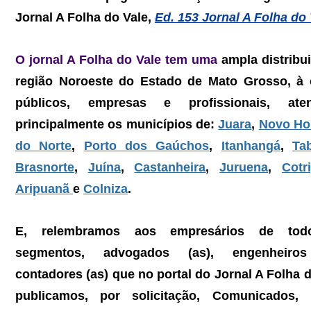
Jornal A Folha do Vale, 
Ed. 153 Jornal A Folha do 
O jornal A Folha do Vale tem uma 
ampla distribui
região Noroeste do Estado de Mato Grosso, à 
públicos, empresas e profissionais, aten
principalmente os municípios de: 
Juara
, 
Novo Hor
do Norte
, 
Porto dos Gaúchos
, 
Itanhangá
, 
Ta
Brasnorte
, 
Juína
, 
Castanheira
, 
Juruena
, 
Cotr
Aripuanã 
e 
Colniza
.
E, relembramos aos empresários de tod
segmentos, advogados (as), engenheiros 
contadores (as) que no portal do Jornal A Folha do
publicamos, por solicitação, Comunicados, Ed