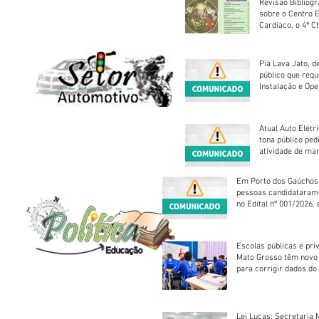
Revisão Bibliogr
sobre o Centro 
Cardíaco, o 4ª C
Piá Lava Jato, d
público que requ
Instalação e Op
Atual Auto Elétri
tona público ped
atividade de ma
reparação mecâ
Em Porto dos Gaúchos
pessoas candidataram
no Edital nº 001/2026, 
foram classificadas, e
vagas serão preenchid
Escolas públicas e pri
Mato Grosso têm novo
para corrigir dados do
Escolar 2026
Lei Lucas: Secretaria 