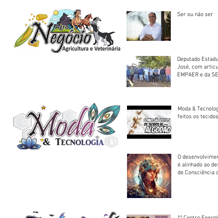
Ser ou não ser
Deputado Estadu
José, com artic
EMPAER e da SE
trator à Juruena
Moda & Tecnolo
feitos os tecido
O desenvolvimen
é alinhado ao d
de Consciência 
sociedade