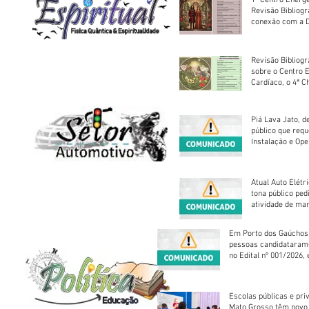
1º Centro Energé
Revisão Bibliog
conexão com a D
Revisão Bibliogr
sobre o Centro 
Cardíaco, o 4ª C
Piá Lava Jato, d
público que requ
Instalação e Op
Atual Auto Elétri
tona público ped
atividade de ma
reparação mecâ
Em Porto dos Gaúchos
pessoas candidataram
no Edital nº 001/2026, 
foram classificadas, e
vagas serão preenchid
Escolas públicas e pri
Mato Grosso têm novo