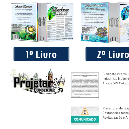
Praça 04 de Julho recebe novos equipamentos de academi
livre
1º Livro
2º Livr
Sindicato Intermu
Indústrias Madeir
Arinos SIMAVA convoca à
Assembleia Extra
Prefeitura Munici
Castanheira torna
Revitalização e A
Centro Esportivo 