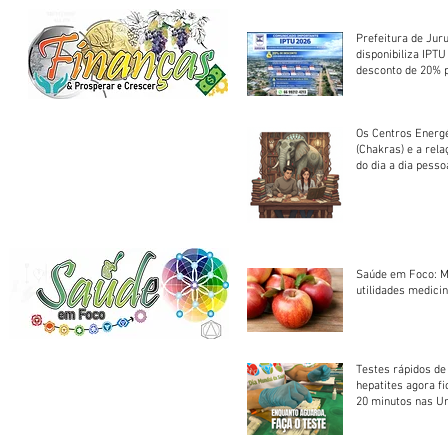
Prefeitura de Jur
disponibiliza IPT
desconto de 20% 
em cota única
Os Centros Energé
(Chakras) e a rel
do dia a dia pesso
Saúde em Foco: M
utilidades medicin
Testes rápidos de H
hepatites agora f
20 minutos nas U
Saúde