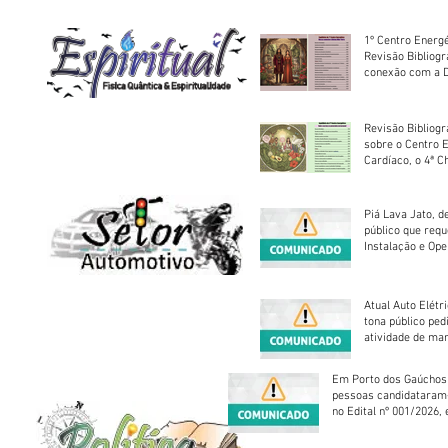
1º Centro Energé
Revisão Bibliog
conexão com a D
Revisão Bibliogr
sobre o Centro 
Cardíaco, o 4ª C
Piá Lava Jato, d
público que requ
Instalação e Op
Atual Auto Elétri
tona público ped
atividade de ma
reparação mecâ
Em Porto dos Gaúchos
pessoas candidataram
no Edital nº 001/2026, 
foram classificadas, e
vagas serão preenchid