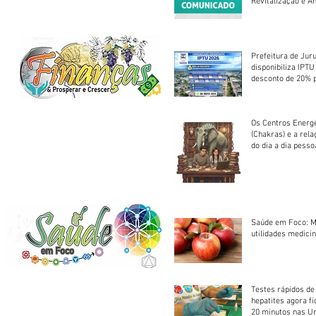
Revitalização e A
Centro Esportivo 
Prefeitura de Jur
disponibiliza IPT
desconto de 20% 
em cota única
Os Centros Energé
(Chakras) e a rel
do dia a dia pesso
Saúde em Foco: M
utilidades medicin
Testes rápidos de H
hepatites agora f
20 minutos nas U