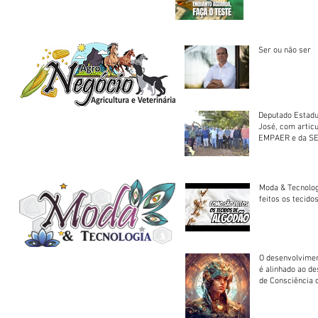
Saúde
Ser ou não ser
Deputado Estadu
José, com artic
EMPAER e da SE
trator à Juruena
Moda & Tecnolo
feitos os tecido
O desenvolvimen
é alinhado ao d
de Consciência 
sociedade