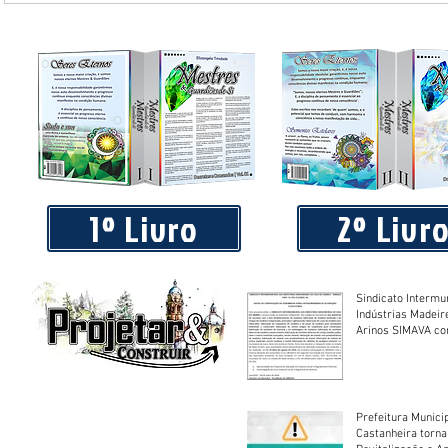
Praça 04 de Julho recebe novos equipamentos de academi
livre
1º Livro
2º Livr
Sindicato Intermu
Indústrias Madeir
Arinos SIMAVA convoca à
Assembleia Extra
Prefeitura Munici
Castanheira torna