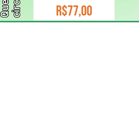
ELIZANGELA TRINDADE FOLHA PUBLICIDADE
CNPJ/PIX: 32.744.303/0001-05 Contato: 