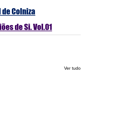
l de Colniza
ões de Si. Vol.01
Ver tudo