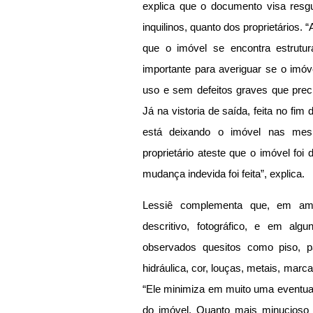
explica que o documento visa resgua
inquilinos, quanto dos proprietários. “A
que o imóvel se encontra estrutur
importante para averiguar se o imóv
uso e sem defeitos graves que preci
Já na vistoria de saída, feita no fim 
está deixando o imóvel nas mes
proprietário ateste que o imóvel fo
mudança indevida foi feita”, explica.
Lessiê complementa que, em amba
descritivo, fotográfico, e em al
observados quesitos como piso, pare
hidráulica, cor, louças, metais, marc
“Ele minimiza em muito uma eventua
do imóvel. Quanto mais minucioso o