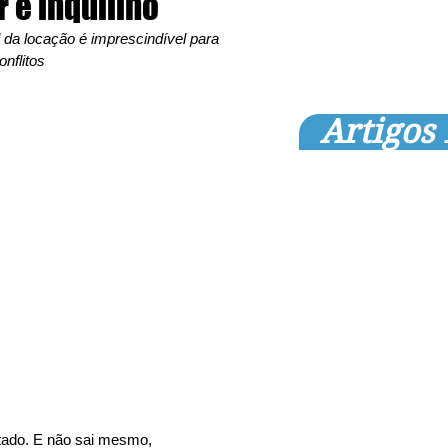
 e inquilino
l da locação é imprescindível para 
onflitos
Artigos
itado. E não sai mesmo, 