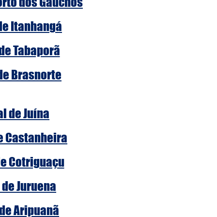
Porto dos Gaúchos
 de Itanhangá
 de Tabaporã
 de Brasnorte
al de Juína
de Castanheira
de Cotriguaçu
l de Juruena
 de Aripuanã