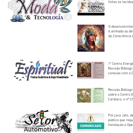
feitos os tecido
O desenvolvimen
é alinhado ao d
de Consciência 
sociedade
1º Centro Energé
Revisão Bibliog
conexão com a D
Revisão Bibliogr
sobre o Centro 
Cardíaco, o 4ª C
Piá Lava Jato, d
público que requ
Instalação e Op