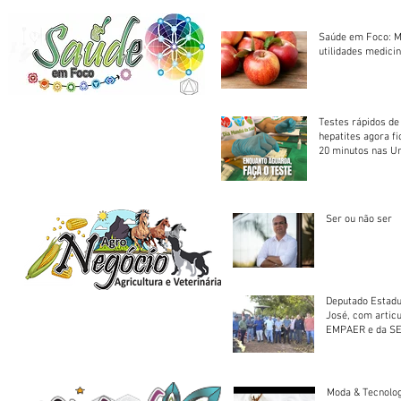
Saúde em Foco: M
utilidades medicin
Testes rápidos de H
hepatites agora f
20 minutos nas U
Saúde
Ser ou não ser
Deputado Estadu
José, com artic
EMPAER e da SE
trator à Juruena
Moda & Tecnolo