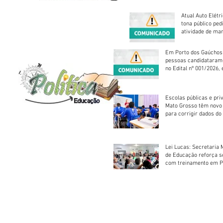
Atual Auto Elétri
tona público ped
atividade de ma
reparação mecâ
Em Porto dos Gaúchos
pessoas candidataram
no Edital nº 001/2026, 
foram classificadas, e
vagas serão preenchid
Escolas públicas e pri
Mato Grosso têm novo
para corrigir dados do
Escolar 2026
Lei Lucas: Secretaria 
de Educação reforça 
com treinamento em P
Socorros