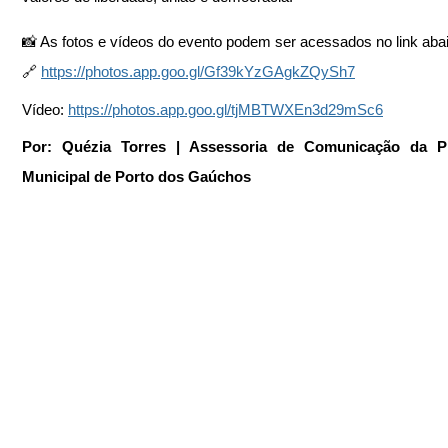
📸 As fotos e vídeos do evento podem ser acessados no link aba
🔗 
https://photos.app.goo.gl/Gf39kYzGAgkZQySh7
Vídeo: 
https://photos.app.goo.gl/tjMBTWXEn3d29mSc6
Por: Quézia Torres | Assessoria de Comunicação da Pre
Municipal de Porto dos Gaúchos