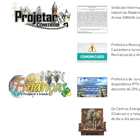
Sindicato Intermu
Indústrias Madeir
Arinos SIMAVA convoca à
Assembleia Extra
Prefeitura Munici
Castanheira torna
Revitalização e A
Centro Esportivo 
Prefeitura de Jur
disponibiliza IPT
desconto de 20% 
em cota única
Os Centros Energé
(Chakras) e a rel
do dia a dia pesso