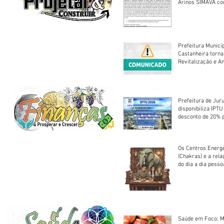
Arinos SIMAVA convoca à
Assembleia Extra
Prefeitura Munici
Castanheira torna
Revitalização e A
Centro Esportivo 
Prefeitura de Jur
disponibiliza IPT
desconto de 20% 
em cota única
Os Centros Energé
(Chakras) e a rel
do dia a dia pesso
Saúde em Foco: M