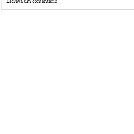
Escreva um comentário
30ª Expovale abre nesta quarta com rodeio e shows gratu
Juara