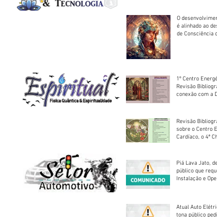
O desenvolvimen
é alinhado ao d
de Consciência 
sociedade
1º Centro Energé
Revisão Bibliog
conexão com a D
Revisão Bibliogr
sobre o Centro 
Cardíaco, o 4ª C
Piá Lava Jato, d
público que requ
Instalação e Op
Atual Auto Elétri
tona público ped