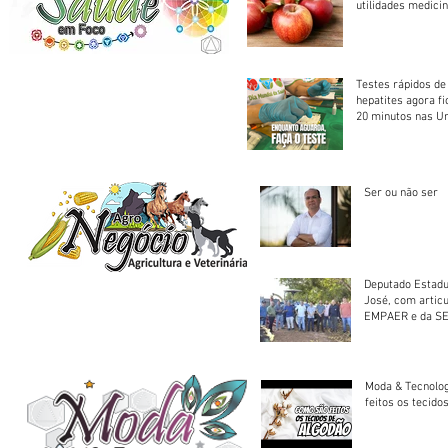
utilidades medicin
Testes rápidos de H
hepatites agora f
20 minutos nas U
Saúde
Ser ou não ser
Deputado Estadu
José, com artic
EMPAER e da SE
trator à Juruena
Moda & Tecnolo
feitos os tecido