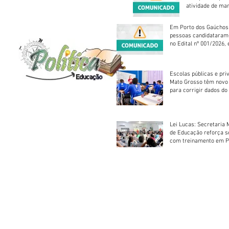
atividade de ma
reparação mecâ
Em Porto dos Gaúchos
pessoas candidataram
no Edital nº 001/2026, 
foram classificadas, e
vagas serão preenchid
Escolas públicas e pri
Mato Grosso têm novo
para corrigir dados do
Escolar 2026
Lei Lucas: Secretaria 
de Educação reforça 
com treinamento em P
Socorros