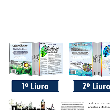
1º Livro
2º Livr
Sindicato Intermu
Indústrias Madeir