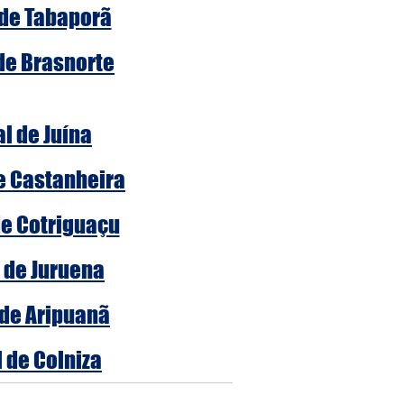
 de Tabaporã
 de Brasnorte
al de Juína
de Castanheira
de Cotriguaçu
l de Juruena
 de Aripuanã
l de Colniza