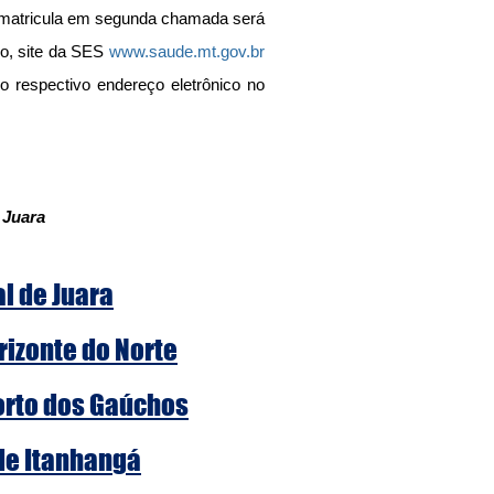
 matricula em segunda chamada será 
o, site da SES 
www.saude.mt.gov.br
o respectivo endereço eletrônico no 
 Juara
al de Juara
rizonte do Norte
Porto dos Gaúchos
 de Itanhangá