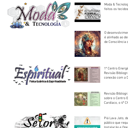
Moda & Tecnolo
feitos os tecido
O desenvolvimen
é alinhado ao d
de Consciência 
sociedade
1º Centro Energé
Revisão Bibliog
conexão com a D
Revisão Bibliogr
sobre o Centro 
Cardíaco, o 4ª C
Piá Lava Jato, d
público que requ
Instalação e Op