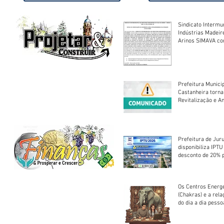
Sindicato Intermu
Indústrias Madeir
Arinos SIMAVA convoca à
Assembleia Extra
Prefeitura Munici
Castanheira torna
Revitalização e A
Centro Esportivo 
Prefeitura de Jur
disponibiliza IPT
desconto de 20% 
em cota única
Os Centros Energé
(Chakras) e a rel
do dia a dia pesso