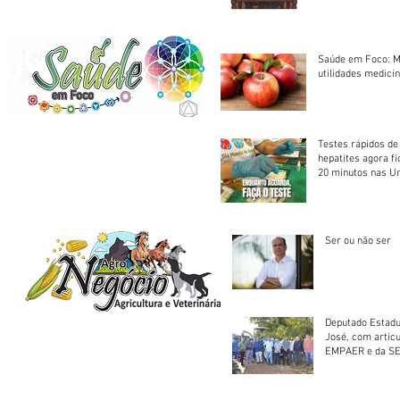
Saúde em Foco: M
utilidades medicin
Testes rápidos de H
hepatites agora f
20 minutos nas U
Saúde
Ser ou não ser
Deputado Estadu
José, com artic
EMPAER e da SE
trator à Juruena