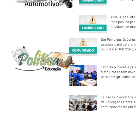
Atual Auto Elétri
tona público ped
atividade de ma
reparação mecâ
Em Porto dos Gaúchos
pessoas candidataram
no Edital nº 001/2026, 
foram classificadas, e
vagas serão preenchid
Escolas públicas e pri
Mato Grosso têm novo
para corrigir dados do
Escolar 2026
Lei Lucas: Secretaria 
de Educação reforça 
com treinamento em P
Socorros