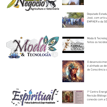
Deputado Estadu
José, com artic
EMPAER e da SE
trator à Juruena
Moda & Tecnolo
feitos os tecido
O desenvolvimen
é alinhado ao d
de Consciência 
sociedade
1º Centro Energé
Revisão Bibliog
conexão com a D