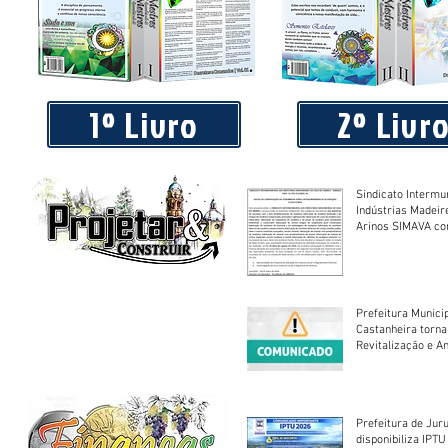
Piá Lava Jato, de Juara, torna público que requereu licença
Instalação e Operação
1º Livro
2º Livr
Sindicato Intermu
Indústrias Madeir
Arinos SIMAVA convoca à
Assembleia Extra
Prefeitura Munici
Castanheira torna
Revitalização e A
Centro Esportivo 
Prefeitura de Jur
disponibiliza IPT