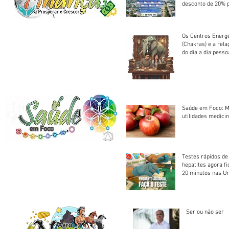
desconto de 20% 
em cota única
Os Centros Energé
(Chakras) e a rel
do dia a dia pesso
Saúde em Foco: M
utilidades medicin
Testes rápidos de H
hepatites agora f
20 minutos nas U
Saúde
Ser ou não ser