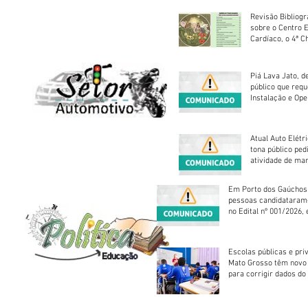
Revisão Bibliogr
sobre o Centro 
Cardíaco, o 4ª C
Piá Lava Jato, d
público que requ
Instalação e Op
Atual Auto Elétri
tona público ped
atividade de ma
reparação mecâ
Em Porto dos Gaúchos
pessoas candidataram
no Edital nº 001/2026, 
foram classificadas, e
vagas serão preenchid
Escolas públicas e pri
Mato Grosso têm novo
para corrigir dados do
Escolar 2026