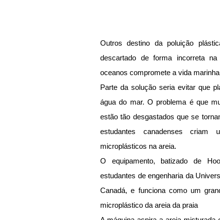
Outros destino da poluição plásti
descartado de forma incorreta na
oceanos compromete a vida marinha
Parte da solução seria evitar que p
água do mar. O problema é que muit
estão tão desgastados que se tornam 
estudantes canadenses criam 
microplásticos na areia.
O equipamento, batizado de Hool
estudantes de engenharia da Univer
Canadá, e funciona como um grand
microplástico da areia da praia
A máquina aspira a areia misturada 