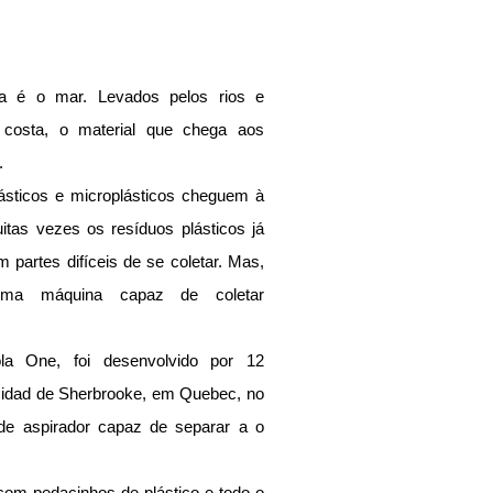
ca é o mar. Levados pelos rios e 
 costa, o material que chega aos 
.
lásticos e microplásticos cheguem à 
as vezes os resíduos plásticos já 
partes difíceis de se coletar. Mas, 
uma máquina capaz de coletar 
a One, foi desenvolvido por 12 
sidad de Sherbrooke, em Quebec, no 
e aspirador capaz de separar a o 
com pedacinhos de plástico e todo o 