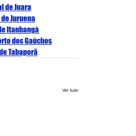
al de Juara
l de Juruena
 de Itanhangá
Porto dos Gaúchos
 de Tabaporã
Ver tudo