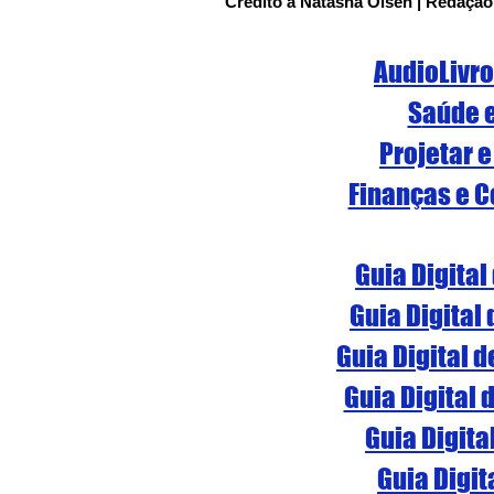
Crédito à Natasha Olsen | Redação
AudioLivr
S
aúde 
Projetar e
Finanças e C
Guia Digital
Guia Digital
Guia Digital 
Guia Digital 
Guia Digita
Guia Digit