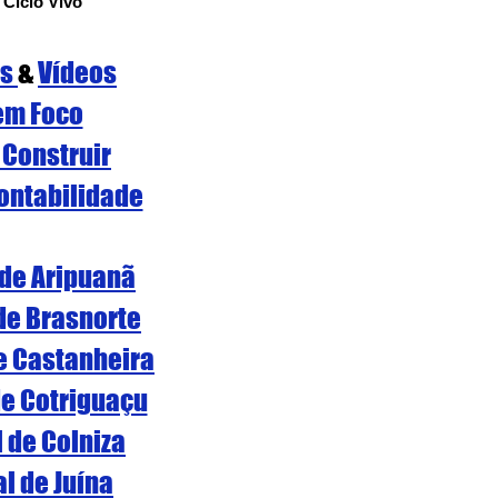
 Ciclo Vivo
os
& 
Vídeos
em Foco
 Construir
ontabilidade
 de Aripuanã
 de Brasnorte
de Castanheira
de Cotriguaçu
l de Colniza
al de Juína