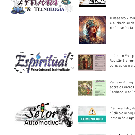
O desenvolvimen
é alinhado ao d
de Consciência 
sociedade
1º Centro Energé
Revisão Bibliog
conexão com a D
Revisão Bibliogr
sobre o Centro 
Cardíaco, o 4ª C
Piá Lava Jato, d
público que requ
Instalação e Op