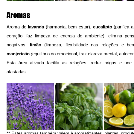
Aromas
Aroma de 
lavanda
 (harmonia, bem estar), 
eucalipto
 (purifica 
coração, faz limpeza de energia do ambiente), elimina pens
negativos, 
limão
manjericão
 (
equilíbrio do emocional, traz clareza mental, autocon
Esta área ativada facilita as relações, reduz brigas e une
afastadas.
** Estes aromas também valem à aromatizantes, plantas, produt