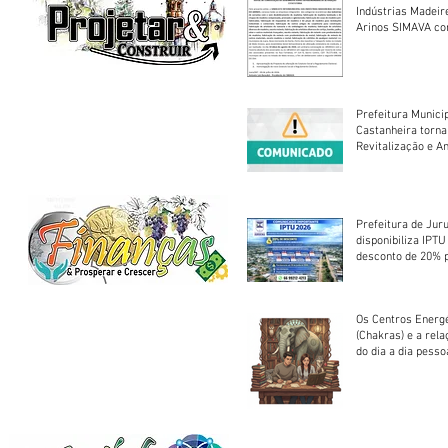
Indústrias Madeir
Arinos SIMAVA convoca à
Assembleia Extra
Prefeitura Munici
Castanheira torna
Revitalização e A
Centro Esportivo 
Prefeitura de Jur
disponibiliza IPT
desconto de 20% 
em cota única
Os Centros Energé
(Chakras) e a rel
do dia a dia pesso