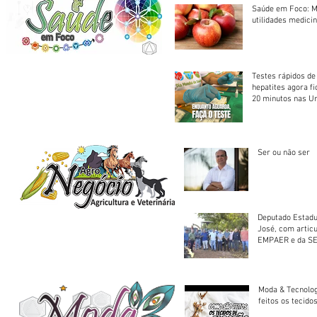
Saúde em Foco: M
utilidades medicin
Testes rápidos de H
hepatites agora f
20 minutos nas U
Saúde
Ser ou não ser
Deputado Estadu
José, com artic
EMPAER e da SE
trator à Juruena
Moda & Tecnolo
feitos os tecido