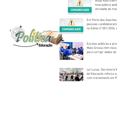
Atual Auto Elétri
tona público ped
atividade de ma
reparação mecâ
Em Porto dos Gaúchos
pessoas candidataram
no Edital nº 001/2026, 
foram classificadas, e
vagas serão preenchid
Escolas públicas e pri
Mato Grosso têm novo
para corrigir dados do
Escolar 2026
Lei Lucas: Secretaria 
de Educação reforça 
com treinamento em P
Socorros