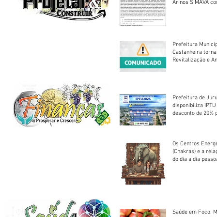
Arinos SIMAVA convoca à
Assembleia Extra
Prefeitura Munici
Castanheira torna
Revitalização e A
Centro Esportivo 
Prefeitura de Jur
disponibiliza IPT
desconto de 20% 
em cota única
Os Centros Energé
(Chakras) e a rel
do dia a dia pesso
Saúde em Foco: M