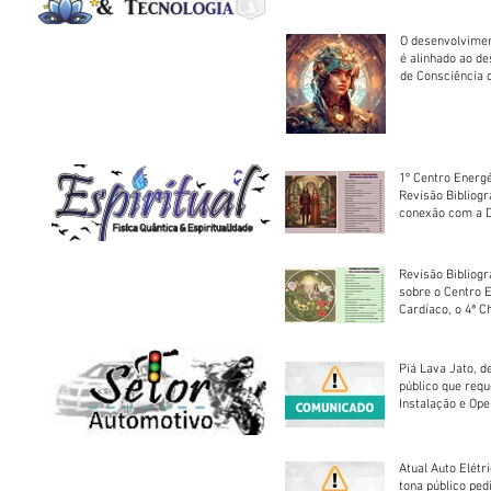
O desenvolvimen
é alinhado ao d
de Consciência 
sociedade
1º Centro Energé
Revisão Bibliog
conexão com a D
Revisão Bibliogr
sobre o Centro 
Cardíaco, o 4ª C
Piá Lava Jato, d
público que requ
Instalação e Op
Atual Auto Elétri
tona público ped