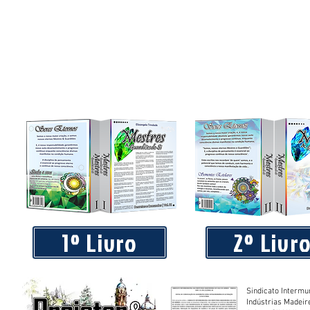
1º Livro
2º Livr
Sindicato Intermu
Indústrias Madeir