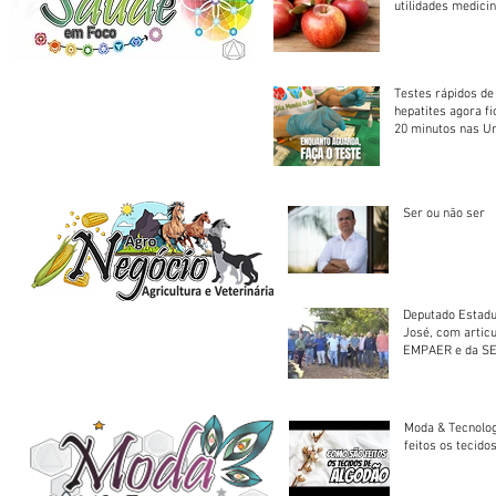
utilidades medicin
Testes rápidos de H
hepatites agora f
20 minutos nas U
Saúde
Ser ou não ser
Deputado Estadu
José, com artic
EMPAER e da SE
trator à Juruena
Moda & Tecnolo
feitos os tecido