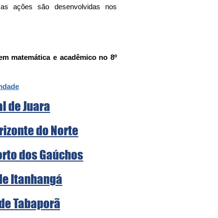
 as ações são desenvolvidas nos 
 em matemática e acadêmico no 8º 
indade
al de Juara
rizonte do Norte
Porto dos Gaúchos
 de Itanhangá
 de Tabaporã