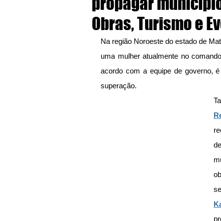
propagar município 
Obras, Turismo e E
Na região Noroeste do estado de Mat
uma mulher atualmente no comando d
acordo com a equipe de governo, é 
superação.
Ta
R
re
de
mu
o
K
pr