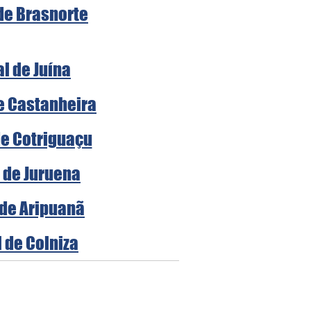
 de Brasnorte
al de Juína
de Castanheira
de Cotriguaçu
l de Juruena
 de Aripuanã
l de Colniza