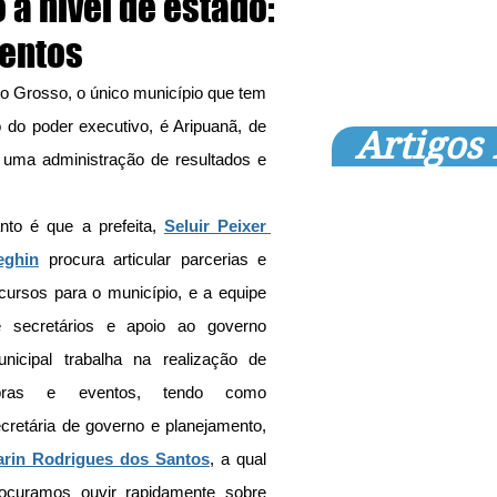
a nível de estado:
ventos
o Grosso, o único município que tem 
o poder executivo, é Aripuanã, de 
Artigos
uma administração de resultados e 
nto é que a prefeita, 
Seluir Peixer 
eghin
 procura articular parcerias e 
cursos para o município, e a equipe 
 secretários e apoio ao governo 
nicipal trabalha na realização de 
bras e eventos, tendo como 
secretária de governo e planejamento, 
arin Rodrigues dos Santos
, a qual 
ocuramos ouvir rapidamente sobre 