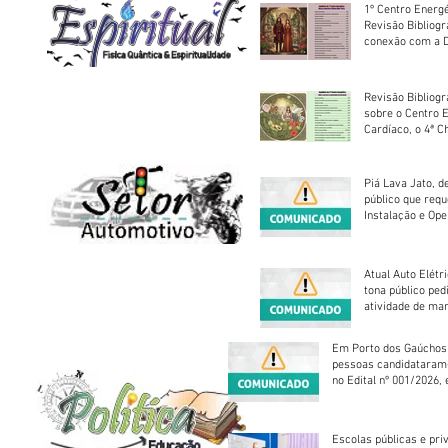
1º Centro Energé
Revisão Bibliog
conexão com a D
Revisão Bibliogr
sobre o Centro 
Cardíaco, o 4ª C
Piá Lava Jato, d
público que requ
Instalação e Op
Atual Auto Elétri
tona público ped
atividade de ma
reparação mecâ
Em Porto dos Gaúchos
pessoas candidataram
no Edital nº 001/2026, 
foram classificadas, e
vagas serão preenchid
Escolas públicas e pri