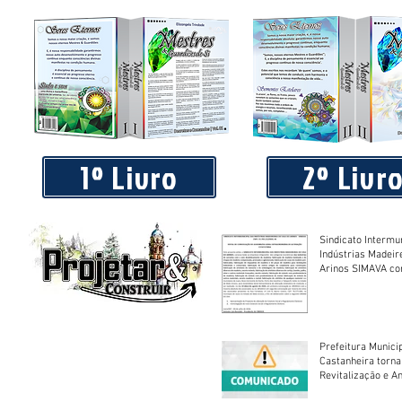
Praça 04 de Julho recebe novos equipamentos de academi
livre
1º Livro
2º Livr
Sindicato Intermu
Indústrias Madeir
Arinos SIMAVA convoca à
Assembleia Extra
Prefeitura Munici
Castanheira torna
Revitalização e A
Centro Esportivo 