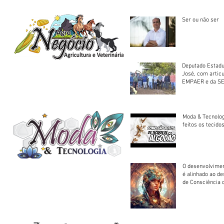
Ser ou não ser
Deputado Estadu
José, com artic
EMPAER e da SE
trator à Juruena
Moda & Tecnolo
feitos os tecido
O desenvolvimen
é alinhado ao d
de Consciência 
sociedade