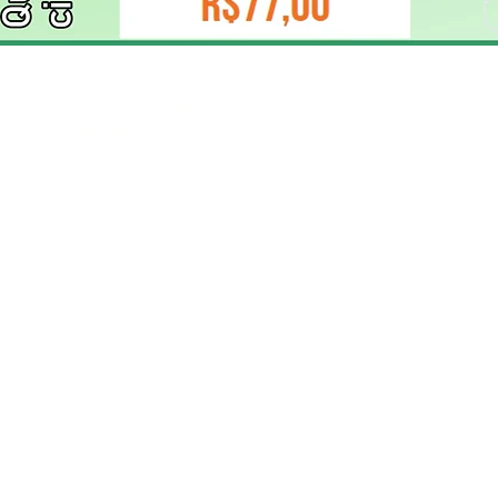
ELIZANGELA TRINDADE FOLHA PUBLICIDADE
CNPJ/PIX: 32.744.303/0001-05 Contato: 