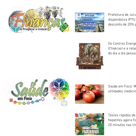
Prefeitura de Jur
disponibiliza IPT
desconto de 20% 
em cota única
Os Centros Energé
(Chakras) e a rel
do dia a dia pesso
Saúde em Foco: M
utilidades medicin
Testes rápidos de H
hepatites agora f
20 minutos nas U
Saúde