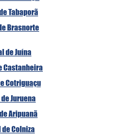
 de Tabaporã
 de Brasnorte
al de Juína
de Castanheira
de Cotriguaçu
l de Juruena
 de Aripuanã
l de Colniza