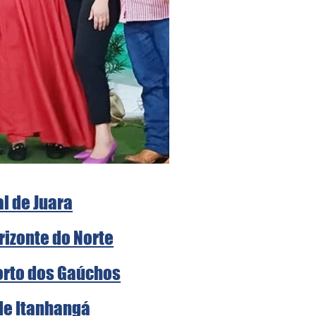
al de Juara
rizonte do Norte
Porto dos Gaúchos
 de Itanhangá