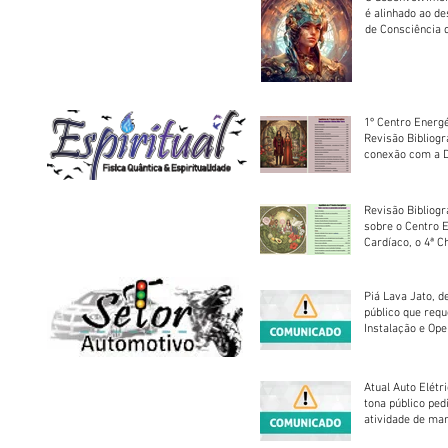
é alinhado ao d
de Consciência 
sociedade
1º Centro Energé
Revisão Bibliog
conexão com a D
Revisão Bibliogr
sobre o Centro 
Cardíaco, o 4ª C
Piá Lava Jato, d
público que requ
Instalação e Op
Atual Auto Elétri
tona público ped
atividade de ma
reparação mecâ