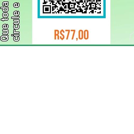
ELIZANGELA TRINDADE FOLHA PUBLICIDADE
CNPJ/PIX: 32.744.303/0001-05 Contato: 