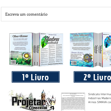
Escreva um comentário
Em Itanhangá o Poder Legislativo terá local próprio
1º Livro
2º Livr
Sindicato Intermu
Indústrias Madeir
Arinos SIMAVA convoca à
Assembleia Extra