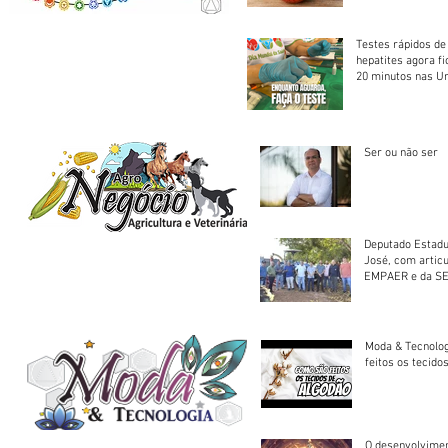
Testes rápidos de H
hepatites agora f
20 minutos nas U
Saúde
Ser ou não ser
Deputado Estadu
José, com artic
EMPAER e da SE
trator à Juruena
Moda & Tecnolo
feitos os tecido
O desenvolvimen