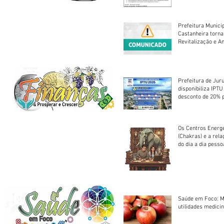
Prefeitura Munici
Castanheira torna
Revitalização e A
Centro Esportivo 
Prefeitura de Jur
disponibiliza IPT
desconto de 20% 
em cota única
Os Centros Energé
(Chakras) e a rel
do dia a dia pesso
Saúde em Foco: M
utilidades medicin