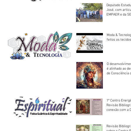
Deputado Estadu
José, com artic
EMPAER e da SE
trator à Juruena
Moda & Tecnolo
feitos os tecido
O desenvolvimen
é alinhado ao d
de Consciência 
sociedade
1º Centro Energé
Revisão Bibliog
conexão com a D
Revisão Bibliogr
sobre o Centro 