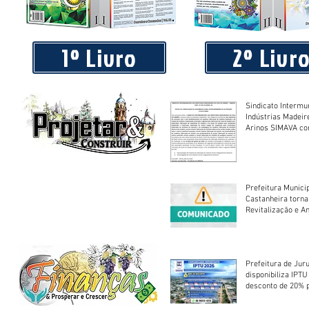
Praça 04 de Julho recebe novos equipamentos de academi
livre
1º Livro
2º Livr
Sindicato Intermu
Indústrias Madeir
Arinos SIMAVA convoca à
Assembleia Extra
Prefeitura Munici
Castanheira torna
Revitalização e A
Centro Esportivo 
Prefeitura de Jur
disponibiliza IPT
desconto de 20% 
em cota única