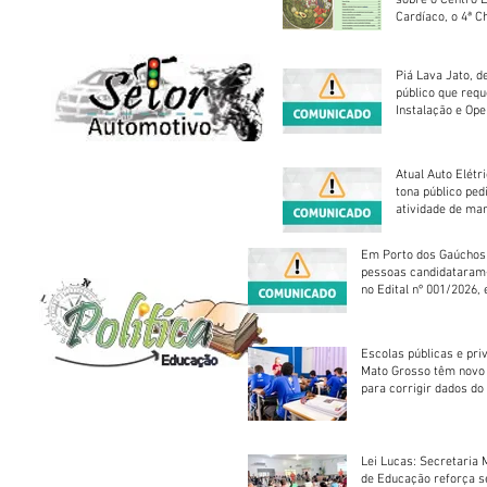
Cardíaco, o 4ª C
Piá Lava Jato, d
público que requ
Instalação e Op
Atual Auto Elétri
tona público ped
atividade de ma
reparação mecâ
Em Porto dos Gaúchos
pessoas candidataram
no Edital nº 001/2026, 
foram classificadas, e
vagas serão preenchid
Escolas públicas e pri
Mato Grosso têm novo
para corrigir dados do
Escolar 2026
Lei Lucas: Secretaria 
de Educação reforça 