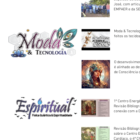
José, com artic
EMPAER e da SE
trator à Juruena
Moda & Tecnolo
feitos os tecido
O desenvolvimen
é alinhado ao d
de Consciência 
sociedade
1º Centro Energé
Revisão Bibliog
conexão com a D
Revisão Bibliogr
sobre o Centro 
Cardíaco, o 4ª C