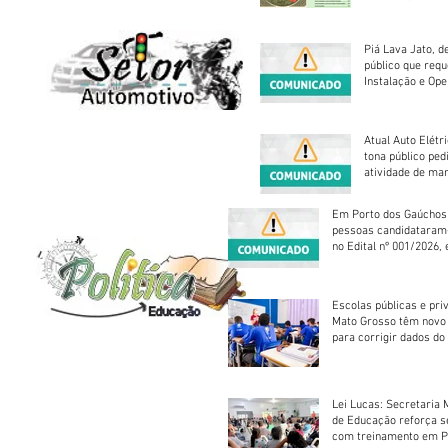
Piá Lava Jato, d
público que requ
Instalação e Op
Atual Auto Elétri
tona público ped
atividade de ma
reparação mecâ
Em Porto dos Gaúchos
pessoas candidataram
no Edital nº 001/2026, 
foram classificadas, e
vagas serão preenchid
Escolas públicas e pri
Mato Grosso têm novo
para corrigir dados do
Escolar 2026
Lei Lucas: Secretaria 
de Educação reforça 
com treinamento em P