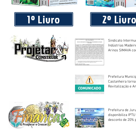
Piá Lava Jato, de Juara, torna público que requereu licença
Instalação e Operação
1º Livro
2º Livr
Sindicato Intermu
Indústrias Madeir
Arinos SIMAVA convoca à
Assembleia Extra
Prefeitura Munici
Castanheira torna
Revitalização e A
Centro Esportivo 
Prefeitura de Jur
disponibiliza IPT
desconto de 20% 
em cota única