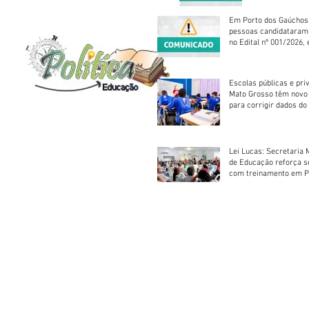
reparação mecâ
Em Porto dos Gaúchos
pessoas candidataram
no Edital nº 001/2026, 
foram classificadas, e
vagas serão preenchid
Escolas públicas e pri
Mato Grosso têm novo
para corrigir dados do
Escolar 2026
Lei Lucas: Secretaria 
de Educação reforça 
com treinamento em P
Socorros