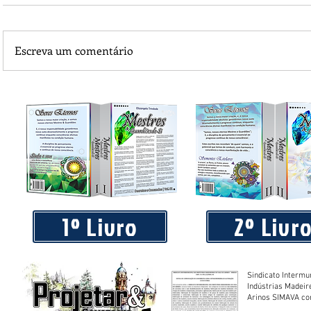
Escreva um comentário
Piá Lava Jato, de Juara, torna público que requereu licença
Instalação e Operação
1º Livro
2º Livr
Sindicato Intermu
Indústrias Madeir
Arinos SIMAVA convoca à
Assembleia Extra