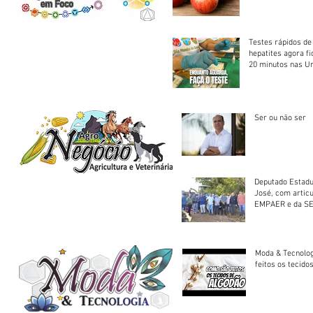
Testes rápidos de H
hepatites agora f
20 minutos nas U
Saúde
Ser ou não ser
Deputado Estadu
José, com artic
EMPAER e da SE
trator à Juruena
Moda & Tecnolo
feitos os tecido