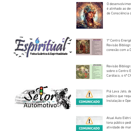
O desenvolvimen
é alinhado ao d
de Consciência 
sociedade
1º Centro Energé
Revisão Bibliog
conexão com a D
Revisão Bibliogr
sobre o Centro 
Cardíaco, o 4ª C
Piá Lava Jato, d
público que requ
Instalação e Op
Atual Auto Elétri
tona público ped
atividade de ma