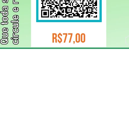
ELIZANGELA TRINDADE FOLHA PUBLICIDADE
CNPJ/PIX: 32.744.303/0001-05 Contato: 