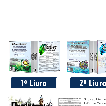
Praça 04 de Julho recebe novos equipamentos de academi
livre
1º Livro
2º Livr
Sindicato Intermu
Indústrias Madeir