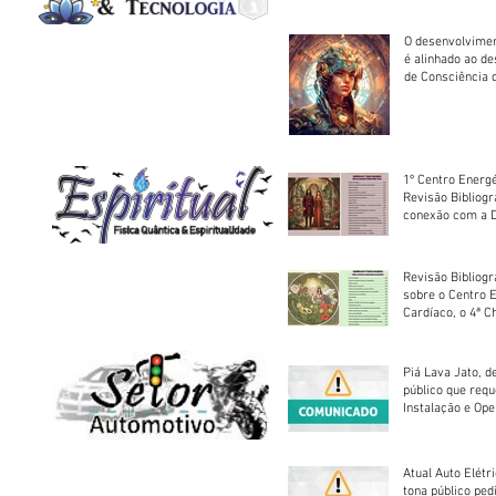
O desenvolvimen
é alinhado ao d
de Consciência 
sociedade
1º Centro Energé
Revisão Bibliog
conexão com a D
Revisão Bibliogr
sobre o Centro 
Cardíaco, o 4ª C
Piá Lava Jato, d
público que requ
Instalação e Op
Atual Auto Elétri
tona público ped