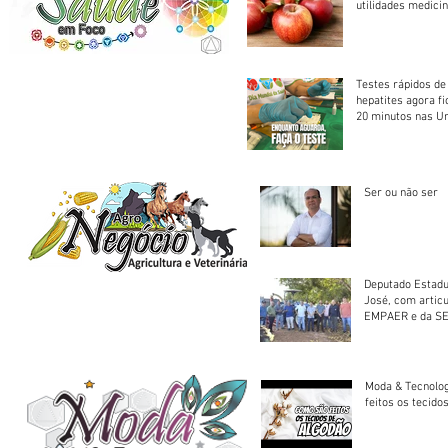
utilidades medicin
Testes rápidos de H
hepatites agora f
20 minutos nas U
Saúde
Ser ou não ser
Deputado Estadu
José, com artic
EMPAER e da SE
trator à Juruena
Moda & Tecnolo
feitos os tecido