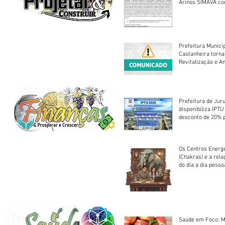
Arinos SIMAVA convoca à
Assembleia Extra
Prefeitura Munici
Castanheira torna
Revitalização e A
Centro Esportivo 
Prefeitura de Jur
disponibiliza IPT
desconto de 20% 
em cota única
Os Centros Energé
(Chakras) e a rel
do dia a dia pesso
Saúde em Foco: M