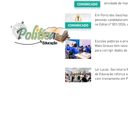
atividade de ma
reparação mecâ
Em Porto dos Gaúchos
pessoas candidataram
no Edital nº 001/2026, 
foram classificadas, e
vagas serão preenchid
Escolas públicas e pri
Mato Grosso têm novo
para corrigir dados do
Escolar 2026
Lei Lucas: Secretaria 
de Educação reforça 
com treinamento em P
Socorros