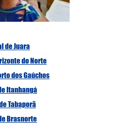
al de Juara
rizonte do Norte
Porto dos Gaúchos
 de Itanhangá
 de Tabaporã
 de Brasnorte