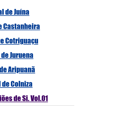
al de Juína
de Castanheira
de Cotriguaçu
l de Juruena
 de Aripuanã
l de Colniza
ões de Si. Vol.01