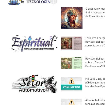
O desenvolvimen
é alinhado ao d
de Consciência 
sociedade
1º Centro Energé
Revisão Bibliog
conexão com a D
Revisão Bibliogr
sobre o Centro 
Cardíaco, o 4ª C
Piá Lava Jato, d
público que requ
Instalação e Op
Atual Auto Elétri
tona público ped