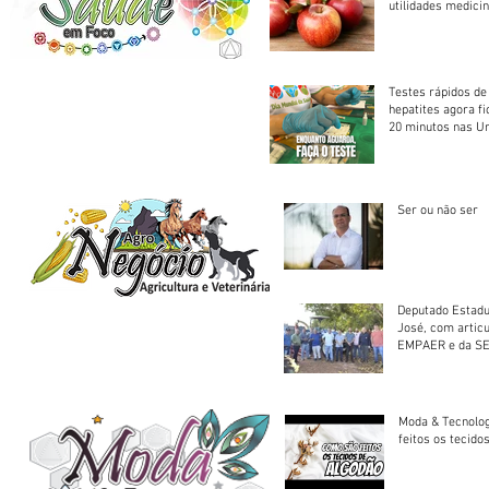
utilidades medicin
Testes rápidos de H
hepatites agora f
20 minutos nas U
Saúde
Ser ou não ser
Deputado Estadu
José, com artic
EMPAER e da SE
trator à Juruena
Moda & Tecnolo
feitos os tecido