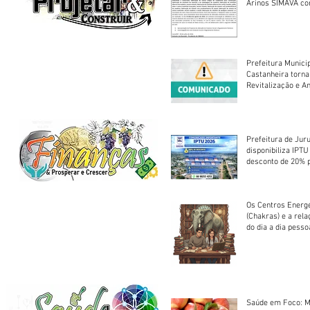
Arinos SIMAVA convoca à
Assembleia Extra
Prefeitura Munici
Castanheira torna
Revitalização e A
Centro Esportivo 
Prefeitura de Jur
disponibiliza IPT
desconto de 20% 
em cota única
Os Centros Energé
(Chakras) e a rel
do dia a dia pesso
Saúde em Foco: M