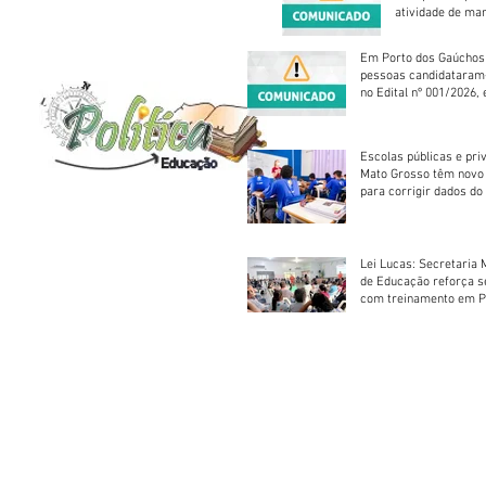
atividade de ma
reparação mecâ
Em Porto dos Gaúchos
pessoas candidataram
no Edital nº 001/2026, 
foram classificadas, e
vagas serão preenchid
Escolas públicas e pri
Mato Grosso têm novo
para corrigir dados do
Escolar 2026
Lei Lucas: Secretaria 
de Educação reforça 
com treinamento em P
Socorros