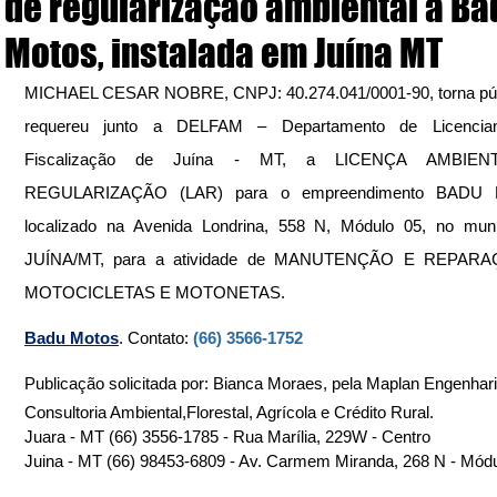
de regularização ambiental à Ba
Motos, instalada em Juína MT
MICHAEL CESAR NOBRE, CNPJ: 40.274.041/0001-90, torna públ
requereu junto a DELFAM – Departamento de Licenciam
Fiscalização de Juína - MT, a LICENÇA AMBIEN
REGULARIZAÇÃO (LAR) para o empreendimento BADU 
localizado na Avenida Londrina, 558 N, Módulo 05, no munic
JUÍNA/MT, para a atividade de MANUTENÇÃO E REPARA
MOTOCICLETAS E MOTONETAS.
Badu Motos
. Contato: 
(66) 3566-1752
Publicação solicitada por: Bianca Moraes, pela Maplan Engenhari
Consultoria Ambiental,Florestal, Agrícola e Crédito Rural.
Juara - MT (66) 3556-1785 - Rua Marília, 229W - Centro
Juina - MT (66) 98453-6809 - Av. Carmem Miranda, 268 N - Mód