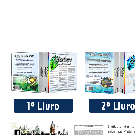
1º Livro
2º Livr
Sindicato Intermu
Indústrias Madeir