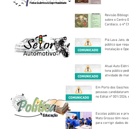
Revisão Bibliogr
sobre o Centro 
Cardíaco, o 4ª C
Piá Lava Jato, d
público que requ
Instalação e Op
Atual Auto Elétri
tona público ped
atividade de ma
reparação mecâ
Em Porto dos Gaúchos
pessoas candidataram
no Edital nº 001/2026, 
foram classificadas, e
vagas serão preenchid
Escolas públicas e pri
Mato Grosso têm novo
para corrigir dados do
Escolar 2026