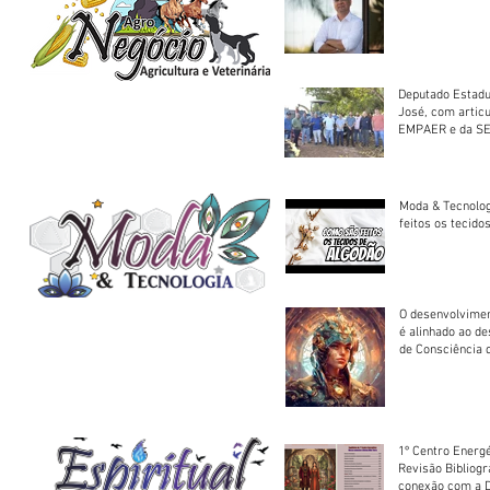
Deputado Estadu
José, com artic
EMPAER e da SE
trator à Juruena
Moda & Tecnolo
feitos os tecido
O desenvolvimen
é alinhado ao d
de Consciência 
sociedade
1º Centro Energé
Revisão Bibliog
conexão com a D