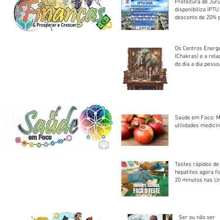
Prefeitura de Jur
disponibiliza IPT
desconto de 20% 
em cota única
Os Centros Energé
(Chakras) e a rel
do dia a dia pesso
Saúde em Foco: M
utilidades medicin
Testes rápidos de H
hepatites agora f
20 minutos nas U
Saúde
Ser ou não ser