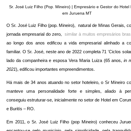
Sr. José Luiz Filho (Pop. Mineiro) | Empresário e Gestor do Hotel 
em Juruena MT
O Sr. José Luiz Filho (pop. Mineiro),  natural de Minas Gerais, c
jornada empresarial do zero,  
similar à muitos empresários brasi
ao longo dos anos edificou a vida empresarial alinhado a co
familiar. O Sr. José, neste ano de 2022 completa 71 'Ciclos solare
lado da companheira e esposa Vera Maria Luiza (65 anos, 
in 
2021
), edificou importantes empreendimentos.
Há mais de 34 anos atuando no setor hoteleiro, o Sr Mineiro con
manteve uma personalidade forte e simples, aliado à persi
conseguiu estruturar-se, inicialmente no setor de Hotel em Corum
e Buritís – RO.
Em 2011, o Sr. José Luiz Filho (pop Mineiro) conheceu Jurue
encantou-se pelo município, pela simplicidade, pela tranquilida