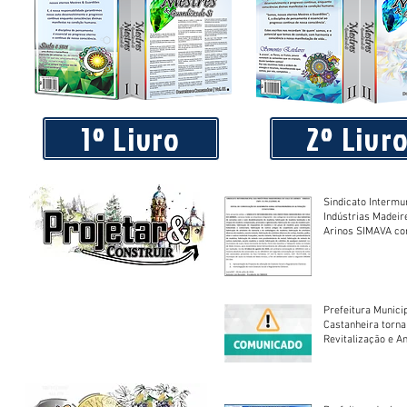
Piá Lava Jato, de Juara, torna público que requereu licença
Instalação e Operação
1º Livro
2º Livr
Sindicato Intermu
Indústrias Madeir
Arinos SIMAVA convoca à
Assembleia Extra
Prefeitura Munici
Castanheira torna
Revitalização e A
Centro Esportivo 