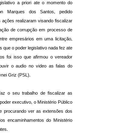
islativo a priori ate o momento do 
on Marques dos Santos, pedido 
s ações realizaram visando fiscalizar 
ação de corrupção em processo de 
entre empresários em uma licitação, 
s que o poder legislativo nada fez ate 
o momento do protocolo, pelo menos foi isso que afirmou o vereador  
vir o audio no video as falas do 
nei Griz (PSL).
az o seu trabalho de fiscalizar as 
oder executivo, o Ministério Público 
 e procurando ver as extensões dos 
os encaminhamentos do Ministério 
tes.