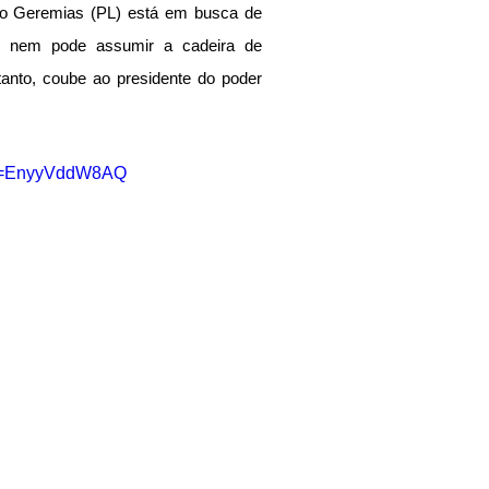
ão Geremias
 (PL) está em busca de 
l nem pode assumir a cadeira de 
rtanto, coube ao presidente do poder 
?v=EnyyVddW8AQ