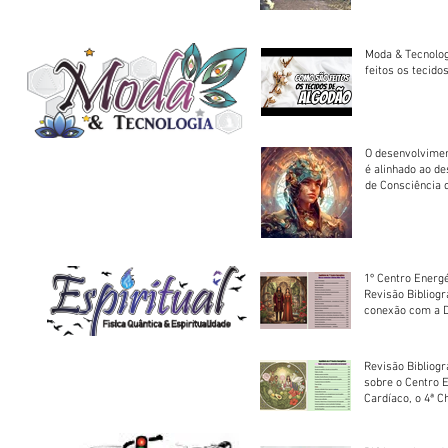
trator à Juruena
Moda & Tecnolo
feitos os tecido
O desenvolvimen
é alinhado ao d
de Consciência 
sociedade
1º Centro Energé
Revisão Bibliog
conexão com a D
Revisão Bibliogr
sobre o Centro 
Cardíaco, o 4ª C