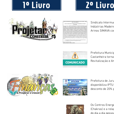
1º Livro
2º Livr
Sindicato Intermu
Indústrias Madeir
Arinos SIMAVA convoca à
Assembleia Extra
Prefeitura Munici
Castanheira torna
Revitalização e A
Centro Esportivo 
Prefeitura de Jur
disponibiliza IPT
desconto de 20% 
em cota única
Os Centros Energé
(Chakras) e a rel
do dia a dia pesso