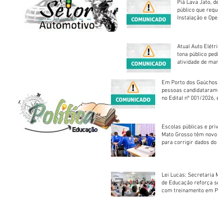
Piá Lava Jato, d
público que requ
Instalação e Op
Atual Auto Elétri
tona público ped
atividade de ma
reparação mecâ
Em Porto dos Gaúchos
pessoas candidataram
no Edital nº 001/2026, 
foram classificadas, e
vagas serão preenchid
Escolas públicas e pri
Mato Grosso têm novo
para corrigir dados do
Escolar 2026
Lei Lucas: Secretaria 
de Educação reforça 
com treinamento em P
Socorros