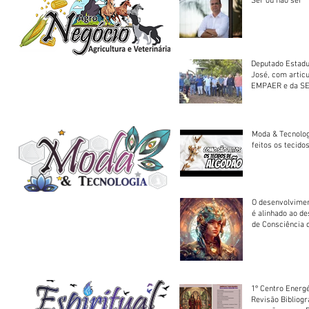
Ser ou não ser
Deputado Estadu
José, com artic
EMPAER e da SE
trator à Juruena
Moda & Tecnolo
feitos os tecido
O desenvolvimen
é alinhado ao d
de Consciência 
sociedade
1º Centro Energé
Revisão Bibliog