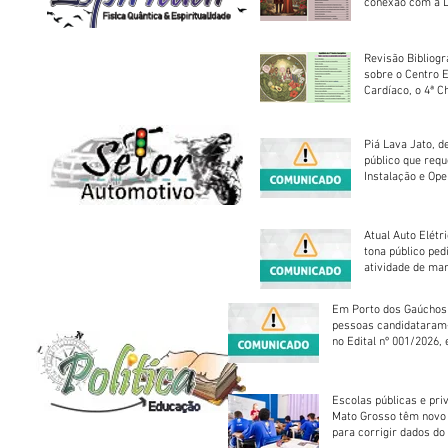
conexão com a D
Revisão Bibliogr
sobre o Centro 
Cardíaco, o 4ª C
Piá Lava Jato, d
público que requ
Instalação e Op
Atual Auto Elétri
tona público ped
atividade de ma
reparação mecâ
Em Porto dos Gaúchos
pessoas candidataram
no Edital nº 001/2026, 
foram classificadas, e
vagas serão preenchid
Escolas públicas e pri
Mato Grosso têm novo
para corrigir dados do