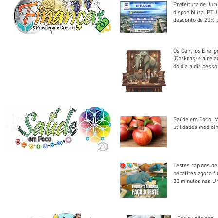
Prefeitura de Jur
disponibiliza IPT
desconto de 20% 
em cota única
Os Centros Energé
(Chakras) e a rel
do dia a dia pesso
Saúde em Foco: M
utilidades medicin
Testes rápidos de H
hepatites agora f
20 minutos nas U
Saúde