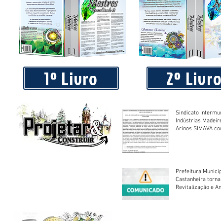
Existem 36 Leis Universais da Consciência, destas 12 rege
da Frequência
1º Livro
2º Livr
Sindicato Intermu
Indústrias Madeir
Arinos SIMAVA convoca à
Assembleia Extra
Prefeitura Munici
Castanheira torna
Revitalização e A
Centro Esportivo 