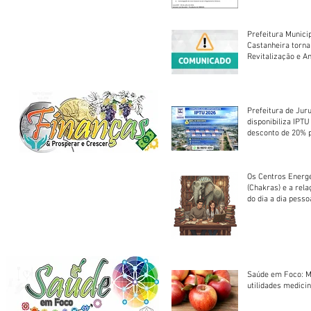
Prefeitura Munici
Castanheira torna
Revitalização e A
Centro Esportivo 
Prefeitura de Jur
disponibiliza IPT
desconto de 20% 
em cota única
Os Centros Energé
(Chakras) e a rel
do dia a dia pesso
Saúde em Foco: M
utilidades medicin