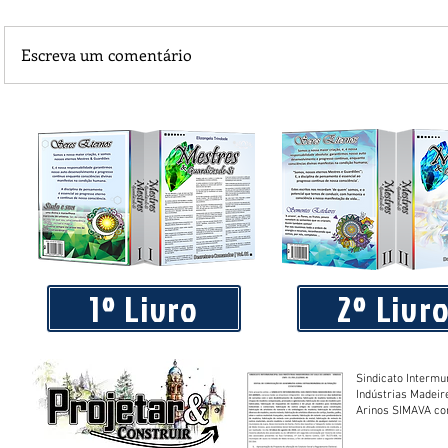
Escreva um comentário
Piá Lava Jato, de Juara, torna público que requereu licença
Instalação e Operação
1º Livro
2º Livr
Sindicato Intermu
Indústrias Madeir
Arinos SIMAVA convoca à
Assembleia Extra