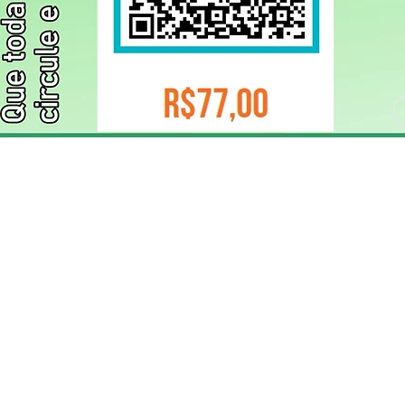
ELIZANGELA TRINDADE FOLHA PUBLICIDADE
CNPJ/PIX: 32.744.303/0001-05 Contato: 