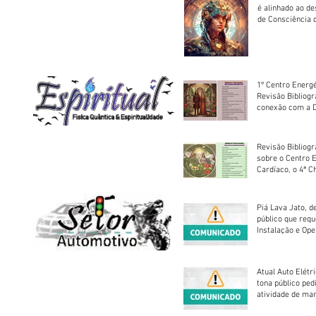
é alinhado ao d
de Consciência 
sociedade
1º Centro Energé
Revisão Bibliog
conexão com a D
Revisão Bibliogr
sobre o Centro 
Cardíaco, o 4ª C
Piá Lava Jato, d
público que requ
Instalação e Op
Atual Auto Elétri
tona público ped
atividade de ma
reparação mecâ