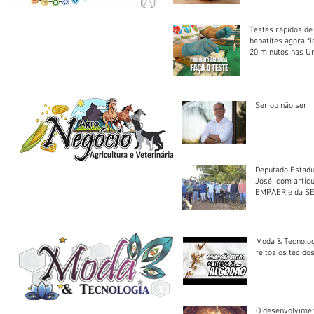
Testes rápidos de H
hepatites agora f
20 minutos nas U
Saúde
Ser ou não ser
Deputado Estadu
José, com artic
EMPAER e da SE
trator à Juruena
Moda & Tecnolo
feitos os tecido
O desenvolvimen