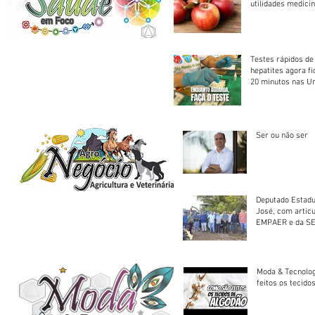
utilidades medicin
Testes rápidos de H
hepatites agora f
20 minutos nas U
Saúde
Ser ou não ser
Deputado Estadu
José, com artic
EMPAER e da SE
trator à Juruena
Moda & Tecnolo
feitos os tecido