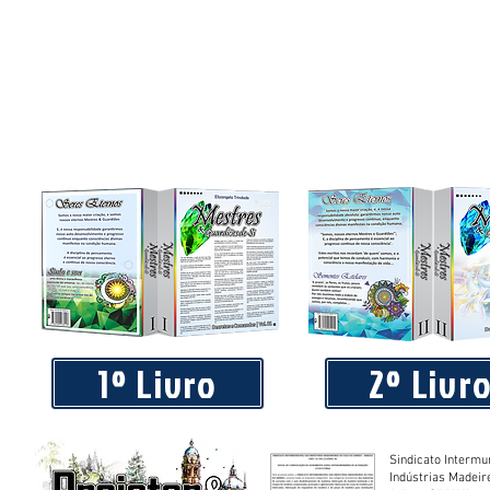
Piá Lava Jato, de Juara, torna público que requereu licença
Instalação e Operação
1º Livro
2º Livr
Sindicato Intermu
Indústrias Madeir