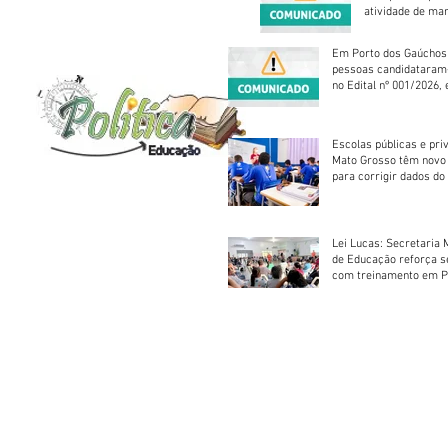
atividade de ma
reparação mecâ
Em Porto dos Gaúchos
pessoas candidataram
no Edital nº 001/2026, 
foram classificadas, e
vagas serão preenchid
Escolas públicas e pri
Mato Grosso têm novo
para corrigir dados do
Escolar 2026
Lei Lucas: Secretaria 
de Educação reforça 
com treinamento em P
Socorros