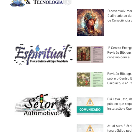
O desenvolvimen
é alinhado ao d
de Consciência 
sociedade
1º Centro Energé
Revisão Bibliog
conexão com a D
Revisão Bibliogr
sobre o Centro 
Cardíaco, o 4ª C
Piá Lava Jato, d
público que requ
Instalação e Op
Atual Auto Elétri
tona público ped