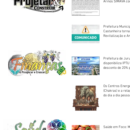
Arinos SIMAVA convoca à
Assembleia Extra
Prefeitura Munici
Castanheira torna
Revitalização e A
Centro Esportivo 
Prefeitura de Jur
disponibiliza IPT
desconto de 20% 
em cota única
Os Centros Energé
(Chakras) e a rel
do dia a dia pesso
Saúde em Foco: M