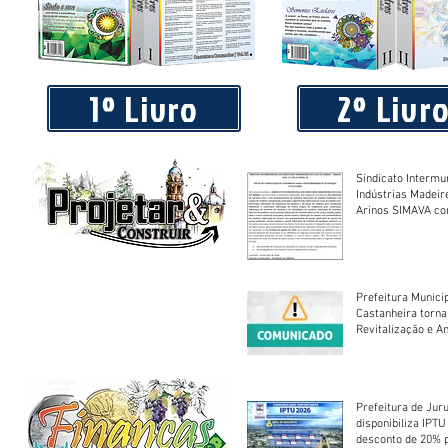
Praça 04 de Julho recebe novos equipamentos de academi
livre
1º Livro
2º Livr
Sindicato Intermu
Indústrias Madeir
Arinos SIMAVA convoca à
Assembleia Extra
Prefeitura Munici
Castanheira torna
Revitalização e A
Centro Esportivo 
Prefeitura de Jur
disponibiliza IPT
desconto de 20% 