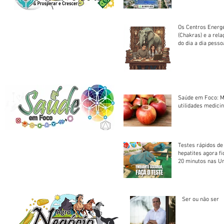
em cota única
Os Centros Energé
(Chakras) e a rel
do dia a dia pesso
Saúde em Foco: M
utilidades medicin
Testes rápidos de H
hepatites agora f
20 minutos nas U
Saúde
Ser ou não ser