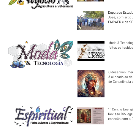
Deputado Estadu
José, com artic
EMPAER e da SE
trator à Juruena
Moda & Tecnolo
feitos os tecido
O desenvolvimen
é alinhado ao d
de Consciência 
sociedade
1º Centro Energé
Revisão Bibliog
conexão com a D