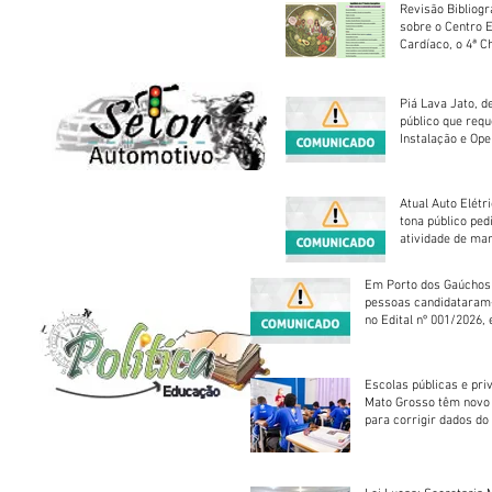
Revisão Bibliogr
sobre o Centro 
Cardíaco, o 4ª C
Piá Lava Jato, d
público que requ
Instalação e Op
Atual Auto Elétri
tona público ped
atividade de ma
reparação mecâ
Em Porto dos Gaúchos
pessoas candidataram
no Edital nº 001/2026, 
foram classificadas, e
vagas serão preenchid
Escolas públicas e pri
Mato Grosso têm novo
para corrigir dados do
Escolar 2026