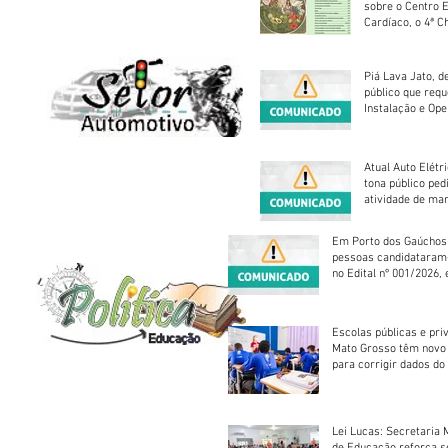
sobre o Centro 
Cardíaco, o 4ª C
Piá Lava Jato, d
público que requ
Instalação e Op
Atual Auto Elétri
tona público ped
atividade de ma
reparação mecâ
Em Porto dos Gaúchos
pessoas candidataram
no Edital nº 001/2026, 
foram classificadas, e
vagas serão preenchid
Escolas públicas e pri
Mato Grosso têm novo
para corrigir dados do
Escolar 2026
Lei Lucas: Secretaria 