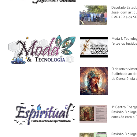
Deputado Estadu
José, com artic
EMPAER e da SE
trator à Juruena
Moda & Tecnolo
feitos os tecido
O desenvolvimen
é alinhado ao d
de Consciência 
sociedade
1º Centro Energé
Revisão Bibliog
conexão com a D
Revisão Bibliogr