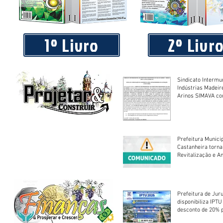
Piá Lava Jato, de Juara, torna público que requereu licença
Instalação e Operação
1º Livro
2º Livr
Sindicato Intermu
Indústrias Madeir
Arinos SIMAVA convoca à
Assembleia Extra
Prefeitura Munici
Castanheira torna
Revitalização e A
Centro Esportivo 
Prefeitura de Jur
disponibiliza IPT
desconto de 20% 
em cota única