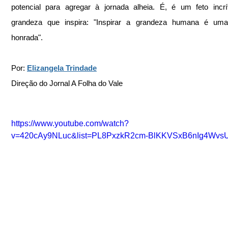
potencial para agregar à jornada alheia. É, é um feto incrív
grandeza que inspira: "Inspirar a grandeza humana é uma
honrada".
Por: 
Elizangela Trindade
Direção do Jornal A Folha do Vale
https://www.youtube.com/watch?
v=420cAy9NLuc&list=PL8PxzkR2cm-BlKKVSxB6nIg4Wvs