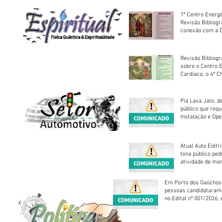
1º Centro Energé
Revisão Bibliog
conexão com a D
Revisão Bibliogr
sobre o Centro 
Cardíaco, o 4ª C
Piá Lava Jato, d
público que requ
Instalação e Op
Atual Auto Elétri
tona público ped
atividade de ma
reparação mecâ
Em Porto dos Gaúchos
pessoas candidataram
no Edital nº 001/2026, 
foram classificadas, e
vagas serão preenchid