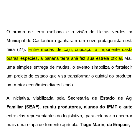
O aroma de terra molhada e a visão de fileiras verdes no 
Municipal de Castanheira ganharam um novo protagonista nest
feira (27). 
Entre mudas de caju, cupuaçu, a imponente castan
outras espécies, a banana terra anã fez sua estreia oficial.
 Mai
uma simples entrega de mudas, o evento simboliza o fortaleci
um projeto de estado que visa transformar o quintal do produtor 
um motor econômico diversificado.
A iniciativa, viabilizada pela 
Secretaria de Estado de Agri
Familiar (SEAF),
reuniu produtores, alunos do IFMT e aut
entre elas representantes do legislativo,  para celebrar o encerra
mais uma etapa de fomento agrícola. 
Tiago Marin, da Empaer,
 