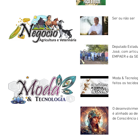
Ser ou não ser
Deputado Estadu
José, com artic
EMPAER e da SE
trator à Juruena
Moda & Tecnolo
feitos os tecido
O desenvolvimen
é alinhado ao d
de Consciência 
sociedade