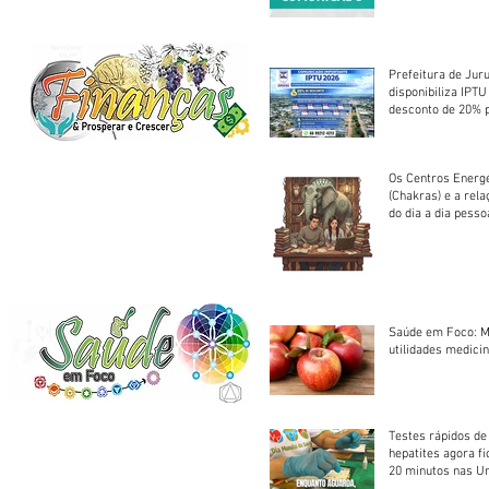
Centro Esportivo 
Prefeitura de Jur
disponibiliza IPT
desconto de 20% 
em cota única
Os Centros Energé
(Chakras) e a rel
do dia a dia pesso
Saúde em Foco: M
utilidades medicin
Testes rápidos de H
hepatites agora f
20 minutos nas U
Saúde