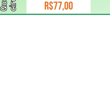
ELIZANGELA TRINDADE FOLHA PUBLICIDADE
CNPJ/PIX: 32.744.303/0001-05 Contato: 