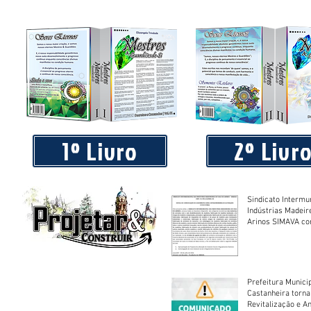
Piá Lava Jato, de Juara, torna público que requereu licença
Instalação e Operação
1º Livro
2º Livr
Sindicato Intermu
Indústrias Madeir
Arinos SIMAVA convoca à
Assembleia Extra
Prefeitura Munici
Castanheira torna
Revitalização e A