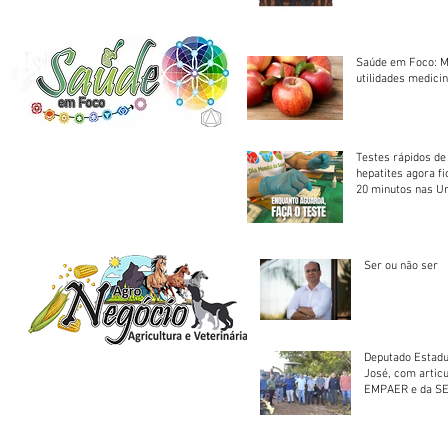
Saúde em Foco: M
utilidades medicin
Testes rápidos de H
hepatites agora f
20 minutos nas U
Saúde
Ser ou não ser
Deputado Estadu
José, com artic
EMPAER e da SE
trator à Juruena