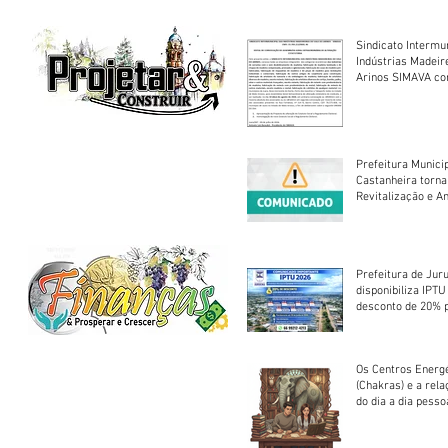
Sindicato Intermu
Indústrias Madeir
Arinos SIMAVA convoca à
Assembleia Extra
Prefeitura Munici
Castanheira torna
Revitalização e A
Centro Esportivo 
Prefeitura de Jur
disponibiliza IPT
desconto de 20% 
em cota única
Os Centros Energé
(Chakras) e a rel
do dia a dia pesso