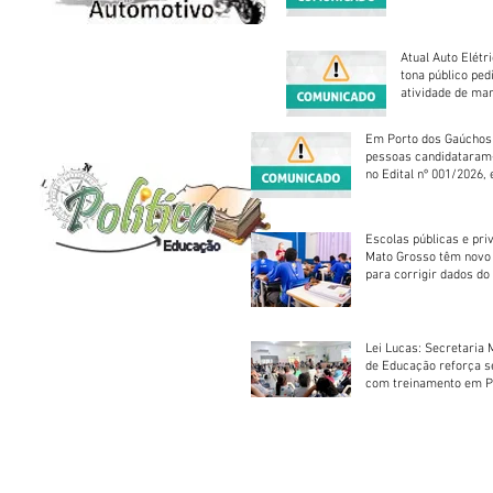
Atual Auto Elétri
tona público ped
atividade de ma
reparação mecâ
Em Porto dos Gaúchos
pessoas candidataram
no Edital nº 001/2026, 
foram classificadas, e
vagas serão preenchid
Escolas públicas e pri
Mato Grosso têm novo
para corrigir dados do
Escolar 2026
Lei Lucas: Secretaria 
de Educação reforça 
com treinamento em P
Socorros