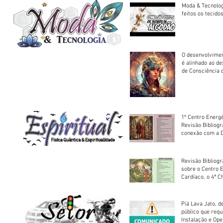
Moda & Tecnolo
feitos os tecido
O desenvolvimen
é alinhado ao d
de Consciência 
sociedade
1º Centro Energé
Revisão Bibliog
conexão com a D
Revisão Bibliogr
sobre o Centro 
Cardíaco, o 4ª C
Piá Lava Jato, d
público que requ
Instalação e Op