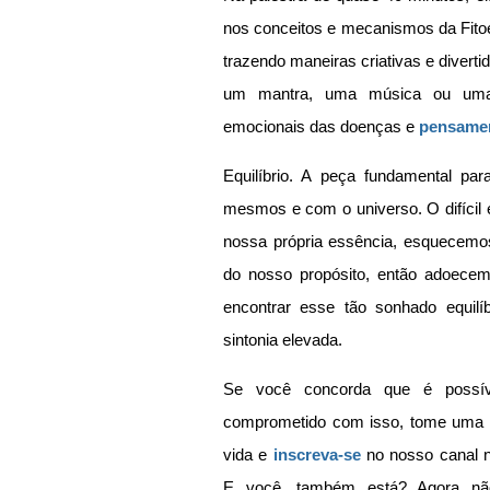
nos conceitos e mecanismos da Fitoen
trazendo maneiras criativas e divert
um mantra, uma música ou uma d
emocionais das doenças e 
pensamen
Equilíbrio. A peça fundamental p
mesmos e com o universo. O difícil 
nossa própria essência, esquecemo
do nosso propósito, então adoecem
encontrar esse tão sonhado equilí
sintonia elevada. 
Se você concorda que é possíve
comprometido com isso, tome uma d
vida e 
inscreva-se
 no nosso canal 
E você, também está? Agora não