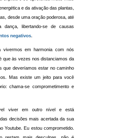
ergética e da ativação das plantas, 
idas, desde uma oração poderosa, até 
ança, libertando-se de causas 
tos negativos
.
ara vivermos em harmonia com nós 
é que às vezes nos distanciamos da 
s que deveríamos estar no caminho 
os. Mas existe um jeito para você 
brio: chama-se comprometimento e 
l viver em outro nível e está 
as decisões mais acertada da sua 
no Youtube. Eu estou comprometido. 
 restam mais desculpas, não é 