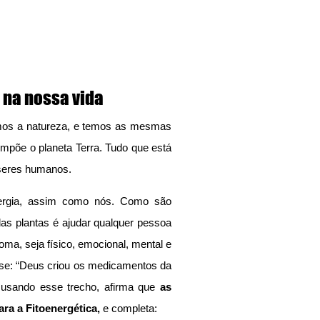
 na nossa vida
mos a natureza, e temos as mesmas 
ompõe o planeta Terra. Tudo que está 
 seres humanos.
ergia, assim como nós. Como são 
as plantas é ajudar qualquer pessoa 
ma, seja físico, emocional, mental e 
frase: “Deus criou os medicamentos da 
 usando esse trecho, afirma que 
as 
a a Fitoenergética,
 e completa: