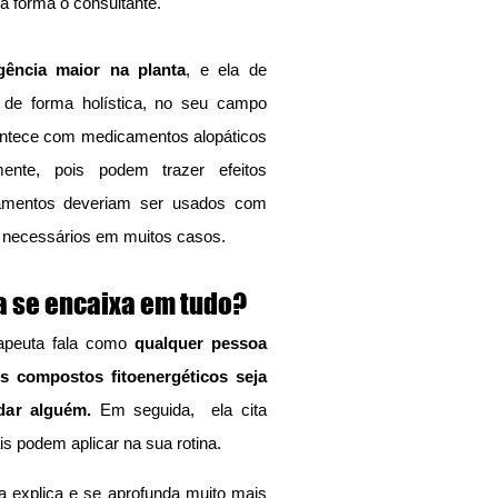
ma forma o consultante.
gência maior na planta
, e ela de 
de forma holística, no seu campo 
contece com medicamentos alopáticos 
ente, pois podem trazer efeitos 
amentos deveriam ser usados com 
m necessários em muitos casos.
a se encaixa em tudo?
rapeuta fala como 
qualquer pessoa 
os compostos fitoenergéticos seja 
dar alguém.
 Em seguida,  ela cita 
s podem aplicar na sua rotina.
a explica e se aprofunda muito mais 