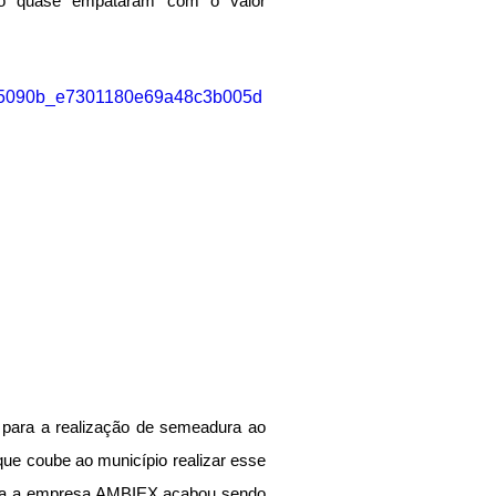
o quase empataram com o valor 
eo/95090b_e7301180e69a48c3b005d
para a realização de semeadura ao 
que coube ao município realizar esse 
ada a empresa AMBIEX acabou sendo 