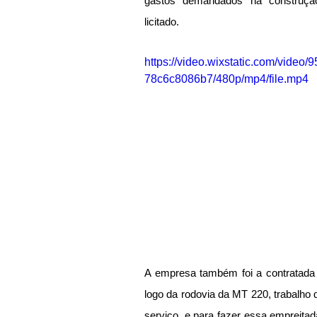
gastos demandados na construçã
licitado.
https://video.wixstatic.com/vid
78c6c8086b7/480p/mp4/file.mp4
A empresa também foi a contratada 
logo da rodovia da MT 220, trabalho 
serviço, e para fazer essa empreit