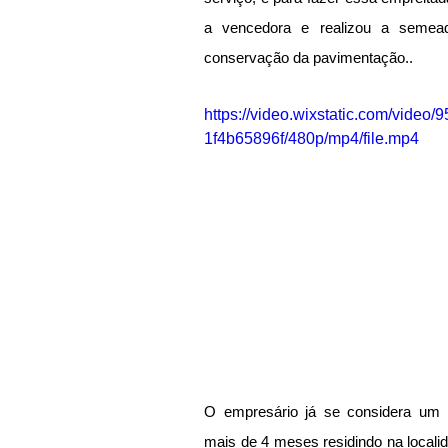
a vencedora e realizou a semea
conservação da pavimentação..
https://video.wixstatic.com/vide
1f4b65896f/480p/mp4/file.mp4
O empresário já se considera um 
mais de 4 meses residindo na localida