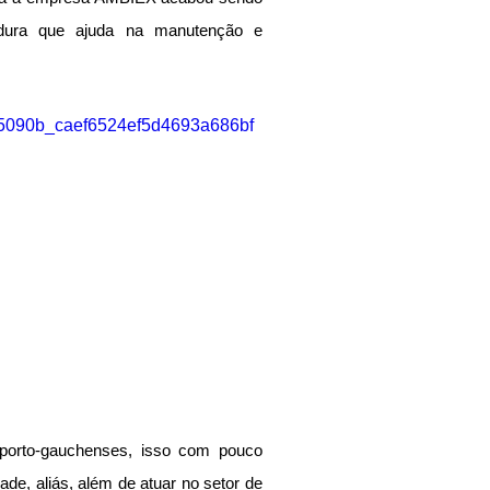
dura que ajuda na manutenção e 
o/95090b_caef6524ef5d4693a686bf
porto-gauchenses, isso com pouco 
de, aliás, além de atuar no setor de 