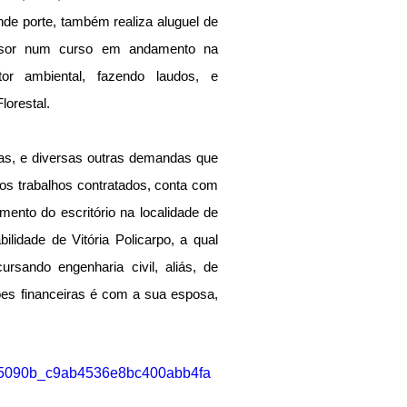
de porte, também realiza aluguel de 
essor num curso em andamento na 
tor ambiental, fazendo laudos, e 
lorestal. 
as, e diversas outras demandas que 
os trabalhos contratados, conta com 
mento do escritório na localidade de 
idade de Vitória Policarpo, a qual 
sando engenharia civil, aliás, de 
es financeiras é com a sua esposa, 
eo/95090b_c9ab4536e8bc400abb4fa