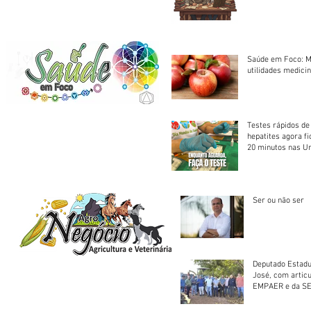
Saúde em Foco: M
utilidades medicin
Testes rápidos de H
hepatites agora f
20 minutos nas U
Saúde
Ser ou não ser
Deputado Estadu
José, com artic
EMPAER e da SE
trator à Juruena