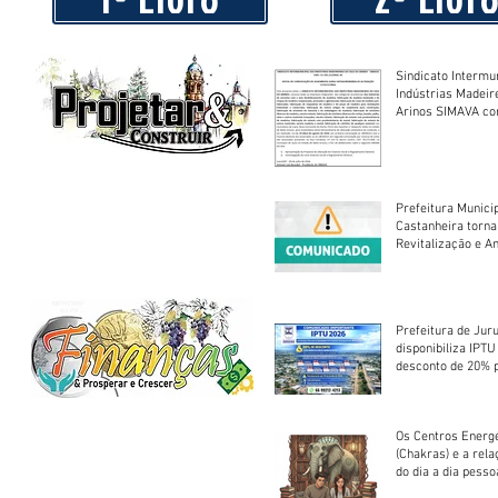
Sindicato Intermu
Indústrias Madeir
Arinos SIMAVA convoca à
Assembleia Extra
Prefeitura Munici
Castanheira torna
Revitalização e A
Centro Esportivo 
Prefeitura de Jur
disponibiliza IPT
desconto de 20% 
em cota única
Os Centros Energé
(Chakras) e a rel
do dia a dia pesso