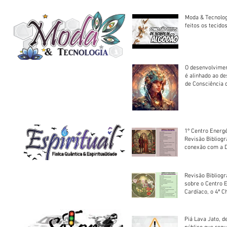
Moda & Tecnolo
feitos os tecido
O desenvolvimen
é alinhado ao d
de Consciência 
sociedade
1º Centro Energé
Revisão Bibliog
conexão com a D
Revisão Bibliogr
sobre o Centro 
Cardíaco, o 4ª C
Piá Lava Jato, d