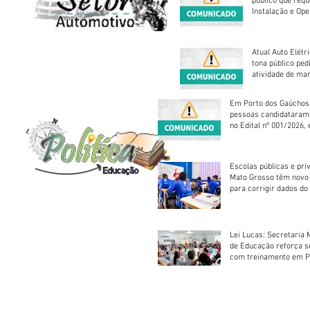
público que requ
Instalação e Op
Atual Auto Elétri
tona público ped
atividade de ma
reparação mecâ
Em Porto dos Gaúchos
pessoas candidataram
no Edital nº 001/2026, 
foram classificadas, e
vagas serão preenchid
Escolas públicas e pri
Mato Grosso têm novo
para corrigir dados do
Escolar 2026
Lei Lucas: Secretaria 
de Educação reforça 
com treinamento em P
Socorros