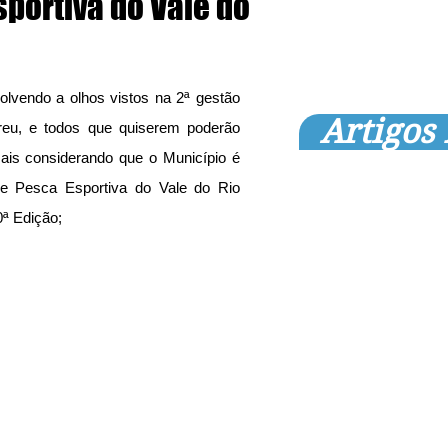
sportiva do Vale do
vendo a olhos vistos na 2ª gestão 
Artigos
breu, e todos que quiserem poderão 
is considerando que o Município é 
 de Pesca Esportiva do Vale do Rio 
0ª Edição;