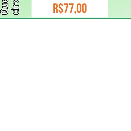
ELIZANGELA TRINDADE FOLHA PUBLICIDADE
CNPJ/PIX: 32.744.303/0001-05 Contato: 