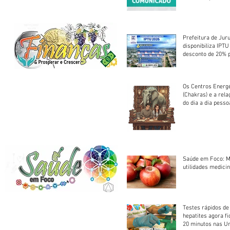
Centro Esportivo 
Prefeitura de Jur
disponibiliza IPT
desconto de 20% 
em cota única
Os Centros Energé
(Chakras) e a rel
do dia a dia pesso
Saúde em Foco: M
utilidades medicin
Testes rápidos de H
hepatites agora f
20 minutos nas U