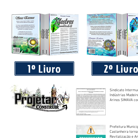
Piá Lava Jato, de Juara, torna público que requereu licença
Instalação e Operação
1º Livro
2º Livr
Sindicato Intermu
Indústrias Madeir
Arinos SIMAVA convoca à
Assembleia Extra
Prefeitura Munici
Castanheira torna
Revitalização e A