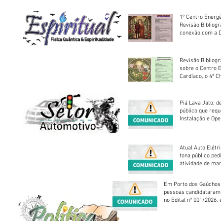
1º Centro Energé
Revisão Bibliog
conexão com a D
Revisão Bibliogr
sobre o Centro 
Cardíaco, o 4ª C
Piá Lava Jato, d
público que requ
Instalação e Op
Atual Auto Elétri
tona público ped
atividade de ma
reparação mecâ
Em Porto dos Gaúchos
pessoas candidataram
no Edital nº 001/2026, 
foram classificadas, e
vagas serão preenchid