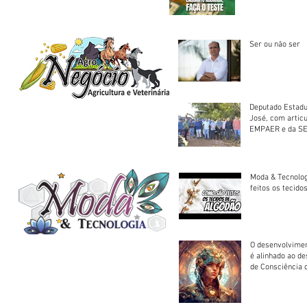
Saúde
Ser ou não ser
Deputado Estadu
José, com artic
EMPAER e da SE
trator à Juruena
Moda & Tecnolo
feitos os tecido
O desenvolvimen
é alinhado ao d
de Consciência 
sociedade