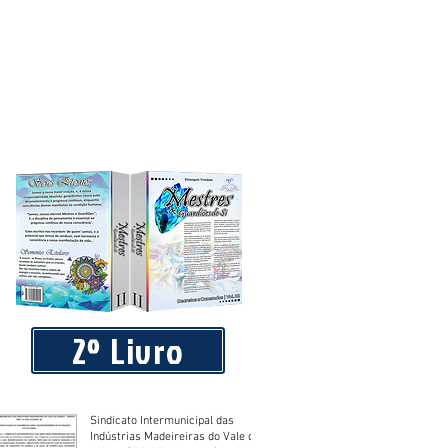
blico que requereu licença de
2º Livro
Sindicato Intermunicipal das
Indústrias Madeireiras do Vale do