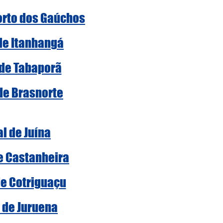
Porto dos Gaúchos
 de Itanhangá
 de Tabaporã
 de Brasnorte
al de Juína
de Castanheira
de Cotriguaçu
l de Juruena