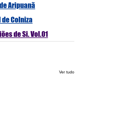
 de Aripuanã
l de Colniza
ões de Si. Vol.01
Ver tudo