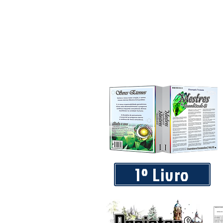
Piá Lava Jato, de Juara, torna pú
Instalação e Operação
1º Livro