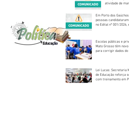
atividade de ma
reparação mecâ
Em Porto dos Gaúchos
pessoas candidataram
no Edital nº 001/2026, 
foram classificadas, e
vagas serão preenchid
Escolas públicas e pri
Mato Grosso têm novo
para corrigir dados do
Escolar 2026
Lei Lucas: Secretaria 
de Educação reforça 
com treinamento em P
Socorros