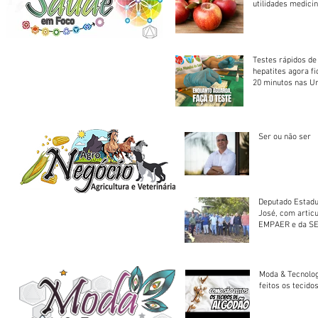
utilidades medicin
Testes rápidos de H
hepatites agora f
20 minutos nas U
Saúde
Ser ou não ser
Deputado Estadu
José, com artic
EMPAER e da SE
trator à Juruena
Moda & Tecnolo
feitos os tecido