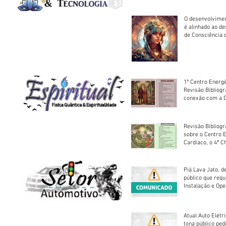
O desenvolvimen
é alinhado ao d
de Consciência 
sociedade
1º Centro Energé
Revisão Bibliog
conexão com a D
Revisão Bibliogr
sobre o Centro 
Cardíaco, o 4ª C
Piá Lava Jato, d
público que requ
Instalação e Op
Atual Auto Elétri
tona público ped