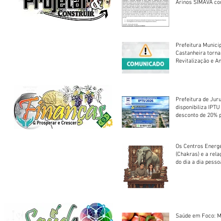
Arinos SIMAVA convoca à
Assembleia Extra
Prefeitura Munici
Castanheira torna
Revitalização e A
Centro Esportivo 
Prefeitura de Jur
disponibiliza IPT
desconto de 20% 
em cota única
Os Centros Energé
(Chakras) e a rel
do dia a dia pesso
Saúde em Foco: M