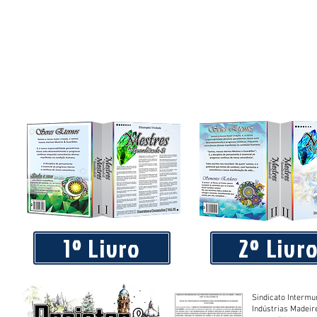
Praça 04 de Julho recebe novos equipamentos de academi
livre
1º Livro
2º Livr
Sindicato Intermu
Indústrias Madeir