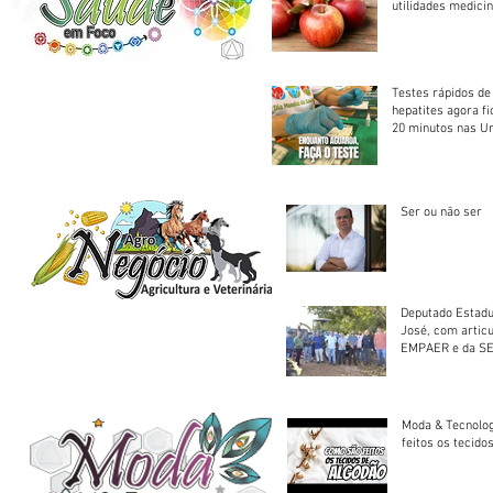
utilidades medicin
Testes rápidos de H
hepatites agora f
20 minutos nas U
Saúde
Ser ou não ser
Deputado Estadu
José, com artic
EMPAER e da SE
trator à Juruena
Moda & Tecnolo
feitos os tecido