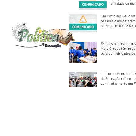
atividade de ma
reparação mecâ
Em Porto dos Gaúchos
pessoas candidataram
no Edital nº 001/2026, 
foram classificadas, e
vagas serão preenchid
Escolas públicas e pri
Mato Grosso têm novo
para corrigir dados do
Escolar 2026
Lei Lucas: Secretaria 
de Educação reforça 
com treinamento em P
Socorros