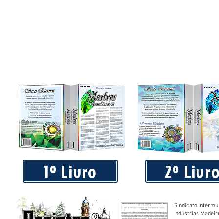
1º Livro
2º Livr
Sindicato Intermu
Indústrias Madeir