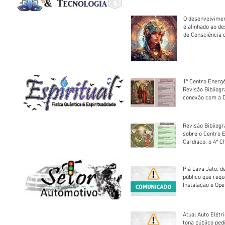
O desenvolvimen
é alinhado ao d
de Consciência 
sociedade
1º Centro Energé
Revisão Bibliog
conexão com a D
Revisão Bibliogr
sobre o Centro 
Cardíaco, o 4ª C
Piá Lava Jato, d
público que requ
Instalação e Op
Atual Auto Elétri
tona público ped