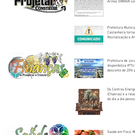
Arinos SIMAVA convoca à
Assembleia Extra
Prefeitura Munici
Castanheira torna
Revitalização e A
Centro Esportivo 
Prefeitura de Jur
disponibiliza IPT
desconto de 20% 
em cota única
Os Centros Energé
(Chakras) e a rel
do dia a dia pesso
Saúde em Foco: M