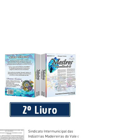
blico que requereu licença de
2º Livro
Sindicato Intermunicipal das
Indústrias Madeireiras do Vale do