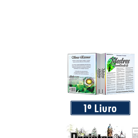
Piá Lava Jato, de Juara, torna pú
Instalação e Operação
1º Livro