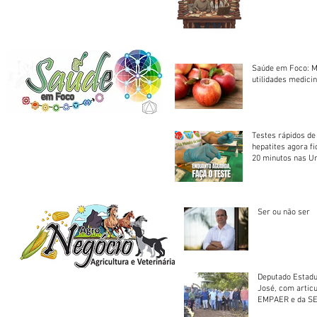
Saúde em Foco: M
utilidades medicin
Testes rápidos de H
hepatites agora f
20 minutos nas U
Saúde
Ser ou não ser
Deputado Estadu
José, com artic
EMPAER e da SE
trator à Juruena