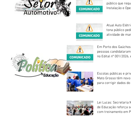
público que requ
Instalação e Op
Atual Auto Elétri
tona público ped
atividade de ma
reparação mecâ
Em Porto dos Gaúchos
pessoas candidataram
no Edital nº 001/2026, 
foram classificadas, e
vagas serão preenchid
Escolas públicas e pri
Mato Grosso têm novo
para corrigir dados do
Escolar 2026
Lei Lucas: Secretaria 
de Educação reforça 
com treinamento em P
Socorros