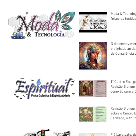
Moda & Tecnolo
feitos os tecido
O desenvolvimen
é alinhado ao d
de Consciência 
sociedade
1º Centro Energé
Revisão Bibliog
conexão com a D
Revisão Bibliogr
sobre o Centro 
Cardíaco, o 4ª C
Piá Lava Jato, d