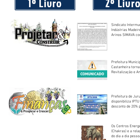
1º Livro
2º Livr
Sindicato Intermu
Indústrias Madeir
Arinos SIMAVA convoca à
Assembleia Extra
Prefeitura Munici
Castanheira torna
Revitalização e A
Centro Esportivo 
Prefeitura de Jur
disponibiliza IPT
desconto de 20% 
em cota única
Os Centros Energé
(Chakras) e a rel
do dia a dia pesso