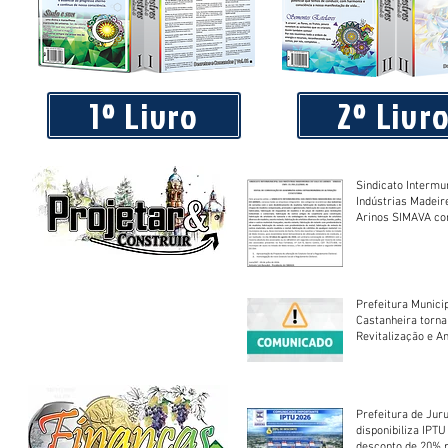
Piá Lava Jato, de Juara, torna público que requereu licença
Instalação e Operação
1º Livro
2º Livr
Sindicato Intermu
Indústrias Madeir
Arinos SIMAVA convoca à
Assembleia Extra
Prefeitura Munici
Castanheira torna
Revitalização e A
Centro Esportivo 
Prefeitura de Jur
disponibiliza IPT
desconto de 20% 