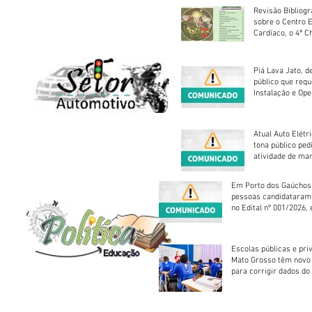
Revisão Bibliogr
sobre o Centro 
Cardíaco, o 4ª C
Piá Lava Jato, d
público que requ
Instalação e Op
Atual Auto Elétri
tona público ped
atividade de ma
reparação mecâ
Em Porto dos Gaúchos
pessoas candidataram
no Edital nº 001/2026, 
foram classificadas, e
vagas serão preenchid
Escolas públicas e pri
Mato Grosso têm novo
para corrigir dados do
Escolar 2026