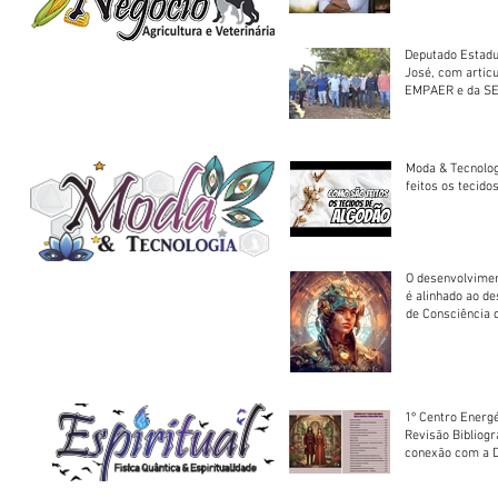
Deputado Estadu
José, com artic
EMPAER e da SE
trator à Juruena
Moda & Tecnolo
feitos os tecido
O desenvolvimen
é alinhado ao d
de Consciência 
sociedade
1º Centro Energé
Revisão Bibliog
conexão com a D