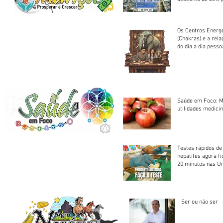
em cota única
Os Centros Energé
(Chakras) e a rel
do dia a dia pesso
Saúde em Foco: M
utilidades medicin
Testes rápidos de H
hepatites agora f
20 minutos nas U
Saúde
Ser ou não ser