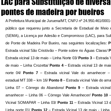
LAC para Substituição de divers
pontes de madeira por bueiros
A Prefeitura Municipal de Juruena/MT, CNPJ nº 24.950.461/0001-9
público que requereu junto a Secretaria de Estadual de Meio 
(SEMA), a Licença por Adesão e Compromisso (LAC), para Subs
de Ponte de Madeira Por Bueiro, nas seguintes localizações: 
P
Estrada vicinal São Cristóvão – Ponte sobre rio Águas Claras/ 
P
Estrada vicinal 13 de maio – Linha Norte 03/ 
Ponto 3
 – Estrada V
de maio – Linha Crozetta/ 
Ponto 4
 – Estrada vicinal 13 de maio
norte 04/
 Ponto 7 
– Estrada vicinal Vale do amanhecer – 
estadual MT 338 – km 16/
 Ponto 8
 – Estrada vicinal Vale do ama
Linha 07 – Córrego do Abandono/ 
Ponto 9
 – Estrada vicinal
amanhecer – Linha 06 – Córrego Vale Amanhecer/ 
Ponto 10
 –
Vicinal SOMAPAR – Linha 03/ 
Ponto 11 
– Estrada Vicinal 13 d
Linha norte 01/ 
Ponto 12 