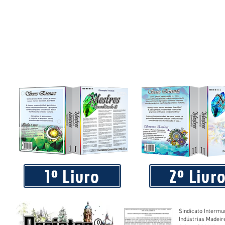
1º Livro
2º Livr
Sindicato Intermu
Indústrias Madeir