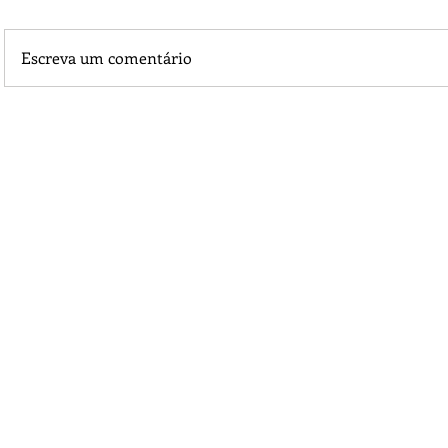
Escreva um comentário
Praça 04 de Julho recebe novos equipamentos de academi
livre