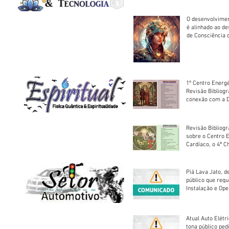
O desenvolvimen
é alinhado ao d
de Consciência 
sociedade
1º Centro Energé
Revisão Bibliog
conexão com a D
Revisão Bibliogr
sobre o Centro 
Cardíaco, o 4ª C
Piá Lava Jato, d
público que requ
Instalação e Op
Atual Auto Elétri
tona público ped