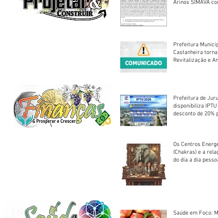
Arinos SIMAVA convoca à
Assembleia Extra
Prefeitura Munici
Castanheira torna
Revitalização e A
Centro Esportivo 
Prefeitura de Jur
disponibiliza IPT
desconto de 20% 
em cota única
Os Centros Energé
(Chakras) e a rel
do dia a dia pesso
Saúde em Foco: M