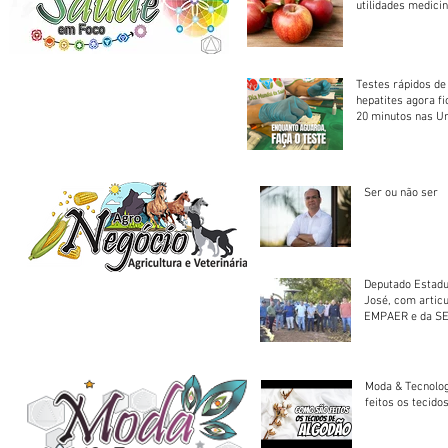
utilidades medicin
Testes rápidos de H
hepatites agora f
20 minutos nas U
Saúde
Ser ou não ser
Deputado Estadu
José, com artic
EMPAER e da SE
trator à Juruena
Moda & Tecnolo
feitos os tecido