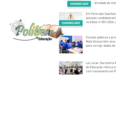
atividade de ma
reparação mecâ
Em Porto dos Gaúchos
pessoas candidataram
no Edital nº 001/2026, 
foram classificadas, e
vagas serão preenchid
Escolas públicas e pri
Mato Grosso têm novo
para corrigir dados do
Escolar 2026
Lei Lucas: Secretaria 
de Educação reforça 
com treinamento em P
Socorros