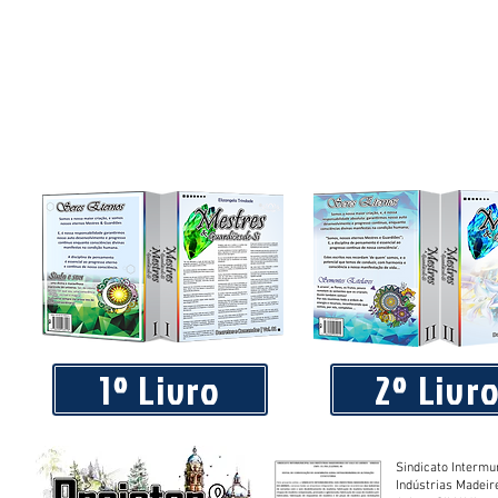
1º Livro
2º Livr
Sindicato Intermu
Indústrias Madeir