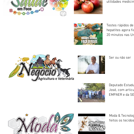
utilidades medicin
Testes rápidos de H
hepatites agora f
20 minutos nas U
Saúde
Ser ou não ser
Deputado Estadu
José, com artic
EMPAER e da SE
trator à Juruena
Moda & Tecnolo
feitos os tecido