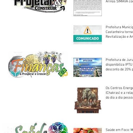
Arinos SIMAVA convoca à
Assembleia Extra
Prefeitura Munici
Castanheira torna
Revitalização e A
Centro Esportivo 
Prefeitura de Jur
disponibiliza IPT
desconto de 20% 
em cota única
Os Centros Energé
(Chakras) e a rel
do dia a dia pesso
Saúde em Foco: M