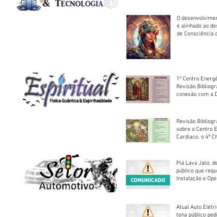
O desenvolvimen
é alinhado ao d
de Consciência 
sociedade
1º Centro Energé
Revisão Bibliog
conexão com a D
Revisão Bibliogr
sobre o Centro 
Cardíaco, o 4ª C
Piá Lava Jato, d
público que requ
Instalação e Op
Atual Auto Elétri
tona público ped