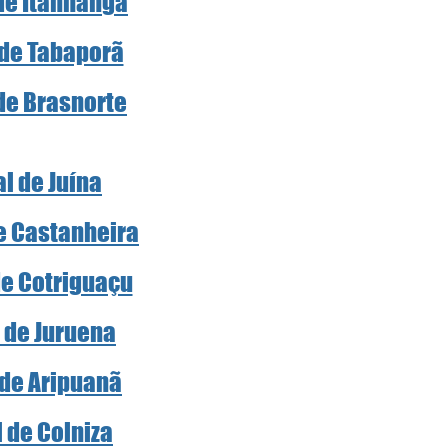
 de Itanhangá
 de Tabaporã
 de Brasnorte
al de Juína
de Castanheira
de Cotriguaçu
l de Juruena
 de Aripuanã
l de Colniza