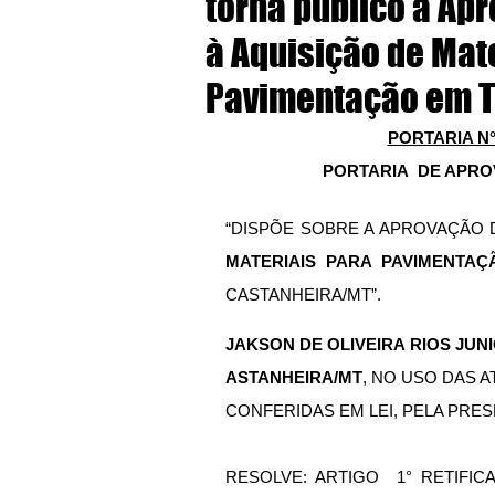
torna público a Ap
à Aquisição de Mat
Pavimentação em 
PORTARIA N° 
PORTARIA  DE APR
“DISPÕE SOBRE A APROVAÇÃO 
MATERIAIS PARA PAVIMENTA
CASTANHEIRA/MT”. 
JAKSON
DE
OLIVEIRA
RIOS
JUN
ASTANHEIRA/MT
, NO USO DAS A
CONFERIDAS EM LEI, PELA PRES
RESOLVE: 
ARTIGO  1° RETIFICAR,