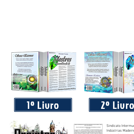
1º Livro
2º Livr
Sindicato Intermu
Indústrias Madeir