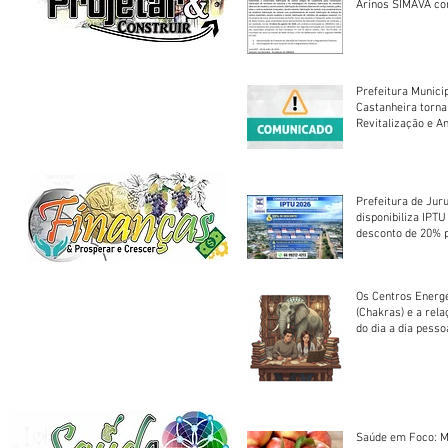
Arinos SIMAVA convoca à
Assembleia Extra
Prefeitura Munici
Castanheira torna
Revitalização e A
Centro Esportivo 
Prefeitura de Jur
disponibiliza IPT
desconto de 20% 
em cota única
Os Centros Energé
(Chakras) e a rel
do dia a dia pesso
Saúde em Foco: M