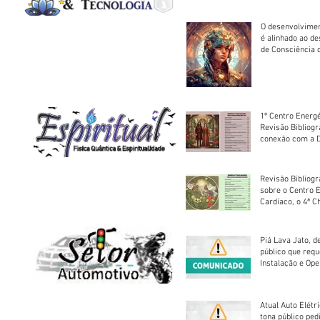
O desenvolvimen
é alinhado ao d
de Consciência 
sociedade
1º Centro Energé
Revisão Bibliog
conexão com a D
Revisão Bibliogr
sobre o Centro 
Cardíaco, o 4ª C
Piá Lava Jato, d
público que requ
Instalação e Op
Atual Auto Elétri
tona público ped