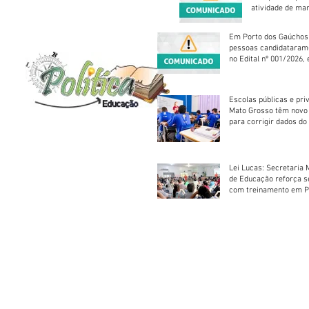
atividade de ma
reparação mecâ
Em Porto dos Gaúchos
pessoas candidataram
no Edital nº 001/2026, 
foram classificadas, e
vagas serão preenchid
Escolas públicas e pri
Mato Grosso têm novo
para corrigir dados do
Escolar 2026
Lei Lucas: Secretaria 
de Educação reforça 
com treinamento em P
Socorros