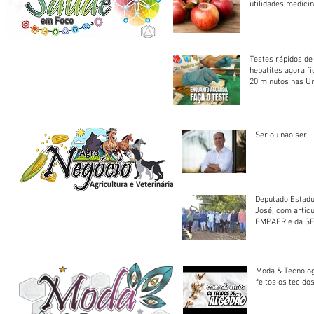
utilidades medicin
Testes rápidos de H
hepatites agora f
20 minutos nas U
Saúde
Ser ou não ser
Deputado Estadu
José, com artic
EMPAER e da SE
trator à Juruena
Moda & Tecnolo
feitos os tecido