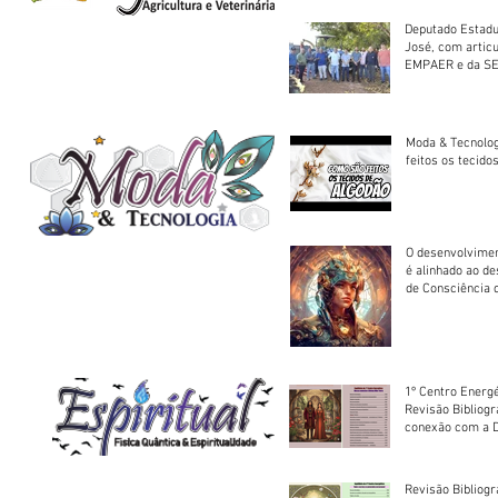
Deputado Estadu
José, com artic
EMPAER e da SE
trator à Juruena
Moda & Tecnolo
feitos os tecido
O desenvolvimen
é alinhado ao d
de Consciência 
sociedade
1º Centro Energé
Revisão Bibliog
conexão com a D
Revisão Bibliogr