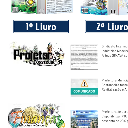
Piá Lava Jato, de Juara, torna público que requereu licença
Instalação e Operação
1º Livro
2º Livr
Sindicato Intermu
Indústrias Madeir
Arinos SIMAVA convoca à
Assembleia Extra
Prefeitura Munici
Castanheira torna
Revitalização e A
Centro Esportivo 
Prefeitura de Jur
disponibiliza IPT
desconto de 20% 
em cota única