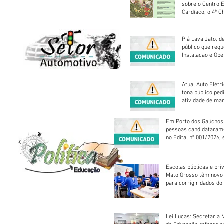
sobre o Centro 
Cardíaco, o 4ª C
Piá Lava Jato, d
público que requ
Instalação e Op
Atual Auto Elétri
tona público ped
atividade de ma
reparação mecâ
Em Porto dos Gaúchos
pessoas candidataram
no Edital nº 001/2026, 
foram classificadas, e
vagas serão preenchid
Escolas públicas e pri
Mato Grosso têm novo
para corrigir dados do
Escolar 2026
Lei Lucas: Secretaria 